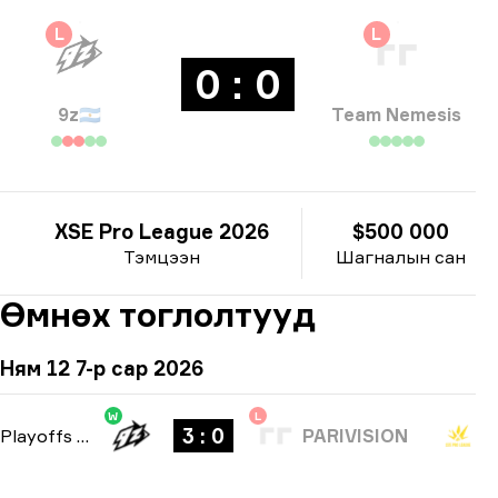
L
L
0 : 0
9z
🇦🇷
Team Nemesis
XSE Pro League 2026
$500 000
Тэмцээн
Шагналын сан
Өмнөх тоглолтууд
Ням 12 7-р сар 2026
W
L
3 : 0
Playoffs
-
bo5
PARIVISION