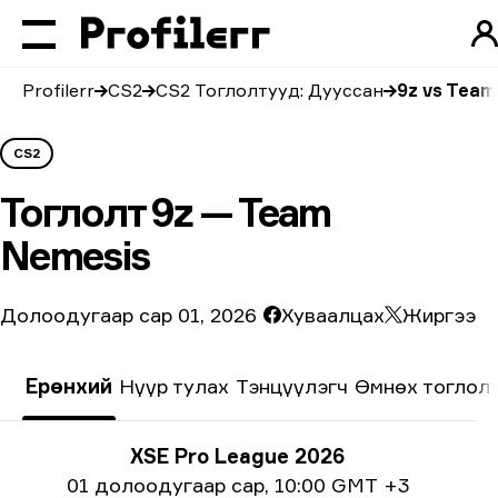
Profilerr
CS2
CS2 Тоглолтууд: Дууссан
9z vs Team
CS2
Тоглолт
9z — Team
Nemesis
Долоодугаар сар 01, 2026
Хуваалцах
Жиргээ
Ерөнхий
Нүүр тулах
Тэнцүүлэгч
Өмнөх тоглол
Тэмцээний мэдээлэл
XSE Pro League 2026
Огнооны мэдээлэл
01 долоодугаар сар
,
10:00 GMT +3