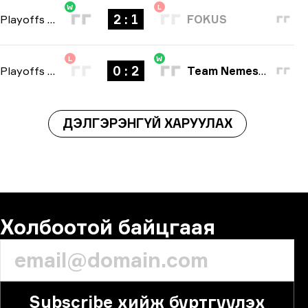
W
L
2 : 1
Playoffs
-
bo3
FOKUS
L
W
0 : 2
Playoffs
-
bo3
Team Nemesis
ДЭЛГЭРЭНГҮЙ ХАРУУЛАХ
Холбоотой байцгаая
Subscribe хийж бүртгүүлэх