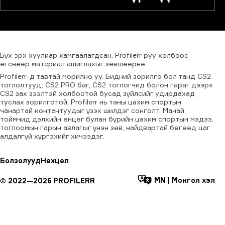
Бүх
эрх
хуулиар
хамгаалагдсан.
Profilerr
руу
холбоос
өгснөөр
материал
ашиглахыг
зөвшөөрнө.
Profilerr-д тавтай морилно уу. Бидний зорилго бол танд CS2
тоглолтууд, CS2 PRO баг, CS2 тоглогчид болон гараг дээрх
CS2 зах зээлтэй холбоотой бусад зүйлсийг удирдахад
туслах зорилготой. Profilerr нь таны цахим спортын
чанартай контентуудыг үзэх шилдэг сонголт. Манай
тоймчид дэлхийн өнцөг булан бүрийн цахим спортын мэдээ,
тоглоомын гарын авлагыг үнэн зөв, найдвартай бөгөөд цаг
алдалгүй хүргэхийг хичээдэг.
Болзолууд
Нөхцөл
MN
|
Монгол хэл
©
2022—
2026
PROFILERR