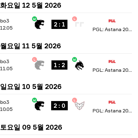
화요일 12 5월 2026
W
L
Group Stage
-
bo3
bo3
2 : 1
12.05
PGL: Astana 2026
월요일 11 5월 2026
L
W
Group Stage
-
bo3
bo3
1 : 2
11.05
PGL: Astana 2026
일요일 10 5월 2026
W
L
Group Stage
-
bo3
bo3
2 : 0
10.05
PGL: Astana 2026
토요일 09 5월 2026