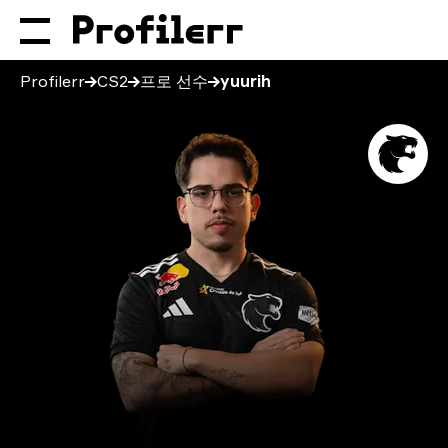
Profilerr
CS2
프로 선수
yuurih