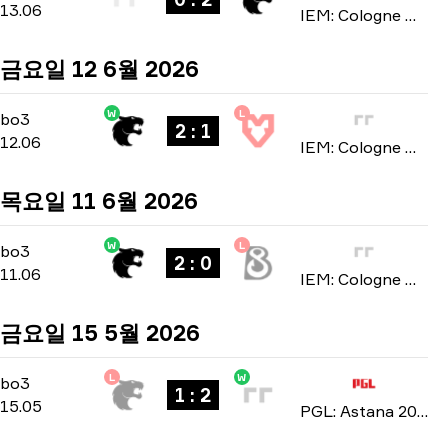
13.06
IEM: Cologne Major 2026
금요일 12 6월 2026
W
L
Stage 3
-
bo3
bo3
2 : 1
12.06
IEM: Cologne Major 2026
목요일 11 6월 2026
W
L
Stage 3
-
bo3
bo3
2 : 0
11.06
IEM: Cologne Major 2026
금요일 15 5월 2026
L
W
Playoffs
-
bo3
bo3
1 : 2
15.05
PGL: Astana 2026