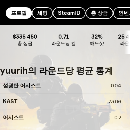
프로필
세팅
SteamID
총 상금
인벤
yuurih의 프로필
$335 450
0.71
32%
25 
총 상금
라운드당 킬
해드샷
라운
yuurih의 라운드당 평균 통계
섬광탄 어시스트
0.04
KAST
73.06
어시스트
0.2