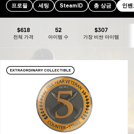
프로필
세팅
SteamID
총 상금
인벤
ottoNd의 인벤토리 - :D
$618
52
$307
전체 가격
아이템 수
가장 비싼 아이템
EXTRAORDINARY COLLECTIBLE