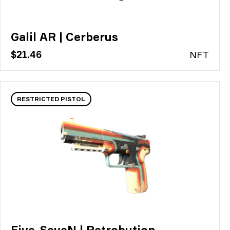
Galil AR | Cerberus
$21.46
N
FT
RESTRICTED PISTOL
Five-SeveN | Retrobution