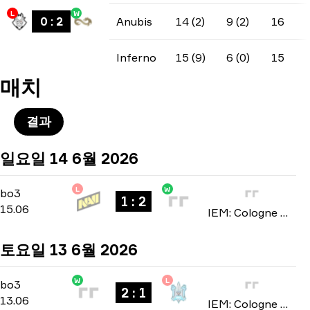
L
W
0
:
2
Anubis
14 (2)
9 (2)
16
Inferno
15 (9)
6 (0)
15
매치
결과
일요일 14 6월 2026
L
W
Stage 3
-
bo3
bo3
1 : 2
15.06
IEM: Cologne Major 2026
토요일 13 6월 2026
W
L
Stage 3
-
bo3
bo3
2 : 1
13.06
IEM: Cologne Major 2026