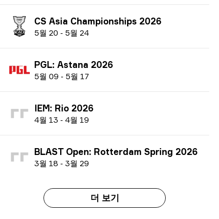
CS Asia Championships 2026
5
월
20
-
5
월
24
PGL: Astana 2026
5
월
09
-
5
월
17
IEM: Rio 2026
4
월
13
-
4
월
19
BLAST Open: Rotterdam Spring 2026
3
월
18
-
3
월
29
더 보기