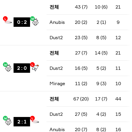
전체
43 (7)
10 (6)
21
L
W
0
:
2
Anubis
20 (2)
2 (1)
9
Dust2
23 (5)
8 (5)
12
전체
27 (7)
14 (5)
21
W
L
2
:
0
Dust2
16 (5)
5 (2)
11
Mirage
11 (2)
9 (3)
10
전체
67 (20)
17 (7)
44
Dust2
27 (5)
4 (2)
15
W
L
2
:
1
Anubis
20 (7)
8 (2)
16