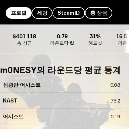
프로필
세팅
SteamID
총 상금
m0NESY의 프로필
$401 118
0.79
31%
16 5
총 상금
라운드당 킬
해드샷
라운
m0NESY의 라운드당 평균 통계
섬광탄 어시스트
0.08
KAST
75.2
어시스트
0.19