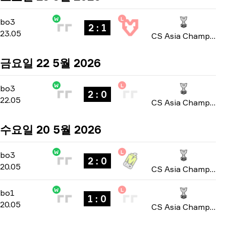
W
L
Playoffs
-
bo3
bo3
2 : 1
23.05
CS Asia Championships 2026
금요일 22 5월 2026
W
L
Group A
-
bo3
bo3
2 : 0
22.05
CS Asia Championships 2026
수요일 20 5월 2026
W
L
Group A
-
bo3
bo3
2 : 0
20.05
CS Asia Championships 2026
W
L
Group A
-
bo1
bo1
1 : 0
20.05
CS Asia Championships 2026