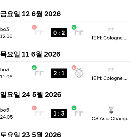
금요일 12 6월 2026
L
W
Stage 3
-
bo3
bo3
0 : 2
12.06
IEM: Cologne Major 2026
목요일 11 6월 2026
W
L
Stage 3
-
bo3
bo3
2 : 1
11.06
IEM: Cologne Major 2026
일요일 24 5월 2026
L
W
Playoffs
-
bo5
bo5
1 : 3
24.05
CS Asia Championships 2026
토요일 23 5월 2026