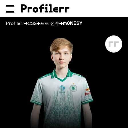
Profilerr
CS2
프로 선수
m0NESY