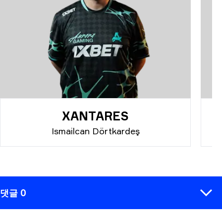
XANTARES
Ismailcan Dörtkardeş
댓글 0