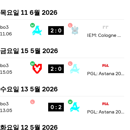
목요일 11 6월 2026
W
L
Stage 3
-
bo3
bo3
2 : 0
11.06
IEM: Cologne Major 2026
금요일 15 5월 2026
W
L
Playoffs
-
bo3
bo3
2 : 0
15.05
PGL: Astana 2026
수요일 13 5월 2026
L
W
Group Stage
-
bo3
bo3
0 : 2
13.05
PGL: Astana 2026
화요일 12 5월 2026