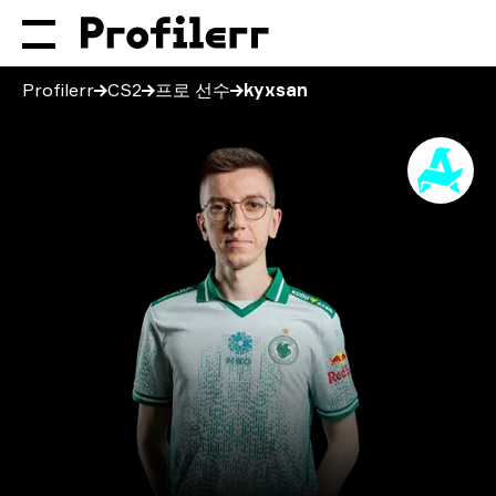
Profilerr
CS2
프로 선수
kyxsan