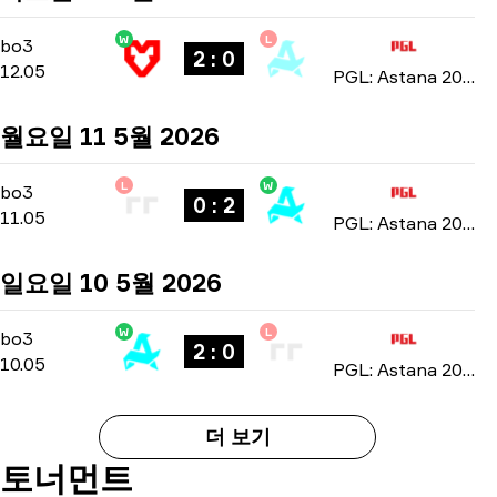
W
L
Group Stage
-
bo3
bo3
2 : 0
12.05
PGL: Astana 2026
월요일 11 5월 2026
L
W
Group Stage
-
bo3
bo3
0 : 2
11.05
PGL: Astana 2026
일요일 10 5월 2026
W
L
Group Stage
-
bo3
bo3
2 : 0
10.05
PGL: Astana 2026
더 보기
토너먼트