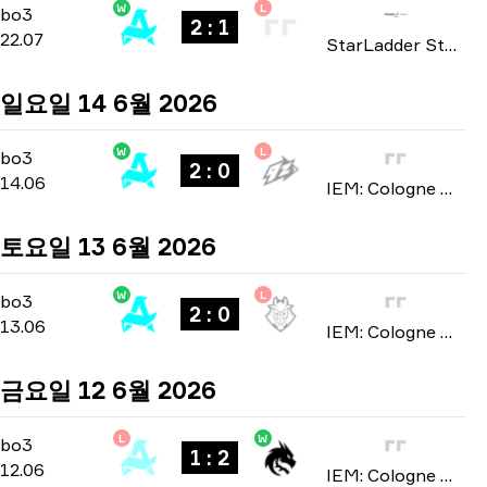
W
L
Group A
-
bo3
bo3
2 : 1
22.07
StarLadder StarSeries: European Qualifier Fall 2026
일요일 14 6월 2026
W
L
Stage 3
-
bo3
bo3
2 : 0
14.06
IEM: Cologne Major 2026
토요일 13 6월 2026
W
L
Stage 3
-
bo3
bo3
2 : 0
13.06
IEM: Cologne Major 2026
금요일 12 6월 2026
L
W
Stage 3
-
bo3
bo3
1 : 2
12.06
IEM: Cologne Major 2026