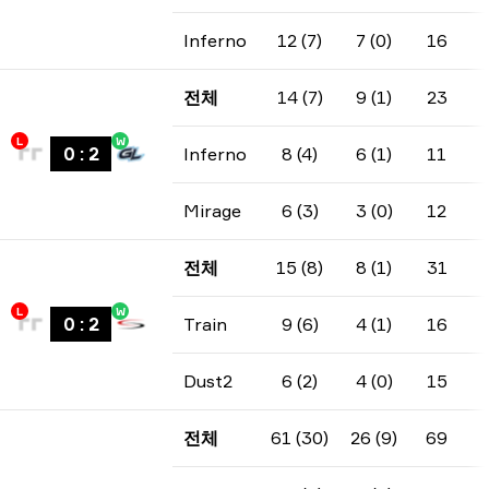
Inferno
12 (7)
7 (0)
16
전체
14 (7)
9 (1)
23
L
W
0
:
2
Inferno
8 (4)
6 (1)
11
Mirage
6 (3)
3 (0)
12
전체
15 (8)
8 (1)
31
L
W
0
:
2
Train
9 (6)
4 (1)
16
Dust2
6 (2)
4 (0)
15
전체
61 (30)
26 (9)
69