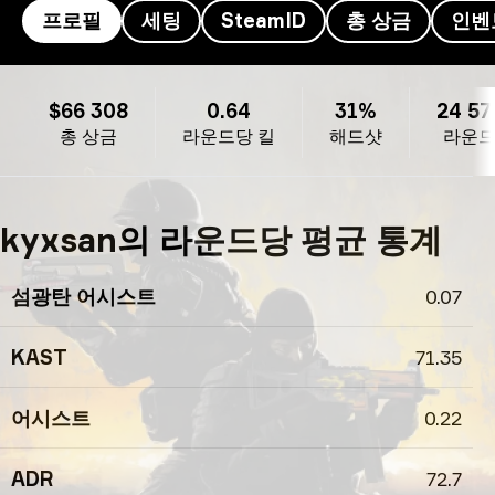
프로필
세팅
SteamID
총 상금
인벤
kyxsan의 프로필
$66 308
0.64
31%
24 57
총 상금
라운드당 킬
해드샷
라운
kyxsan의 라운드당 평균 통계
섬광탄 어시스트
0.07
KAST
71.35
어시스트
0.22
ADR
72.7