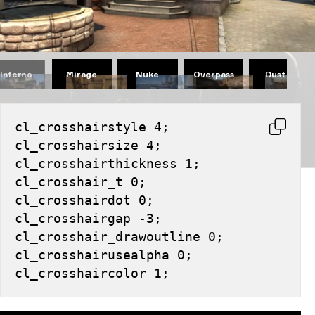
Mirage
Nuke
Overpass
Dust II
Inferno
cl_crosshairstyle 4;
cl_crosshairsize 4;
cl_crosshairthickness 1;
cl_crosshair_t 0;
cl_crosshairdot 0;
cl_crosshairgap -3;
cl_crosshair_drawoutline 0;
cl_crosshairusealpha 0;
cl_crosshaircolor 1;