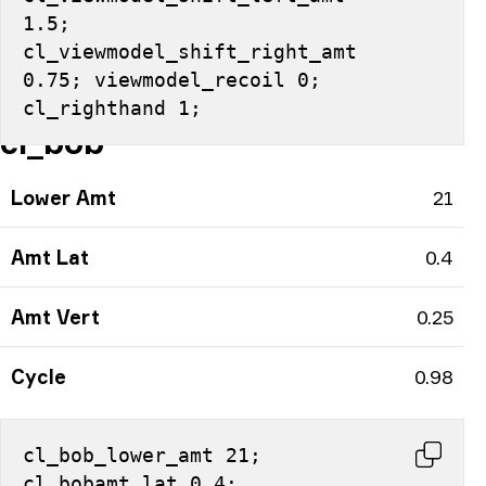
1.5; 
cl_viewmodel_shift_right_amt 
0.75; viewmodel_recoil 0; 
cl_righthand 1;
cl_bob
Lower Amt
21
Amt Lat
0.4
Amt Vert
0.25
Cycle
0.98
cl_bob_lower_amt 21; 
cl_bobamt_lat 0.4; 