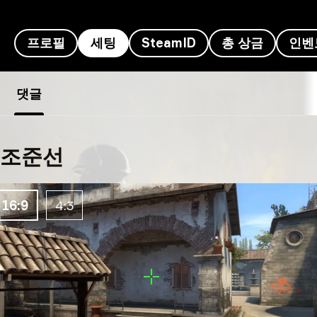
프로필
세팅
SteamID
총 상금
인벤
dephh의 세팅
댓글
조준선
16:9
4:3