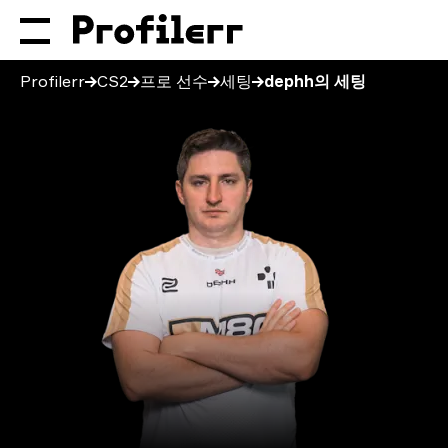
Profilerr
CS2
프로 선수
세팅
dephh의 세팅