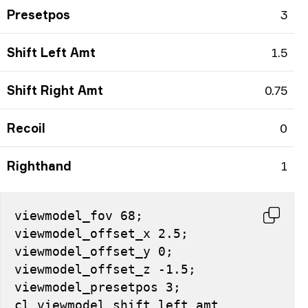
Presetpos
3
Shift Left Amt
1.5
Shift Right Amt
0.75
Recoil
0
Righthand
1
viewmodel_fov 68; 
viewmodel_offset_x 2.5; 
viewmodel_offset_y 0; 
viewmodel_offset_z -1.5; 
viewmodel_presetpos 3; 
cl_viewmodel_shift_left_amt 