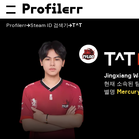
Profilerr
Steam ID 검색기
T^T
T^T
Jingxiang 
현재
소속된
별명
Mercur