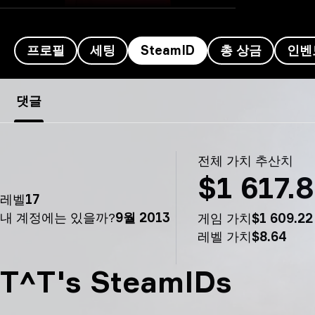
프로필
세팅
SteamID
총 상금
인벤
Mercury의 SteamID - T^T
댓글
전체 가치 추산치
$1 617.
레벨
17
내 계정에는 있을까?
9월 2013
게임 가치
$1 609.22
레벨 가치
$8.64
T^T's SteamIDs