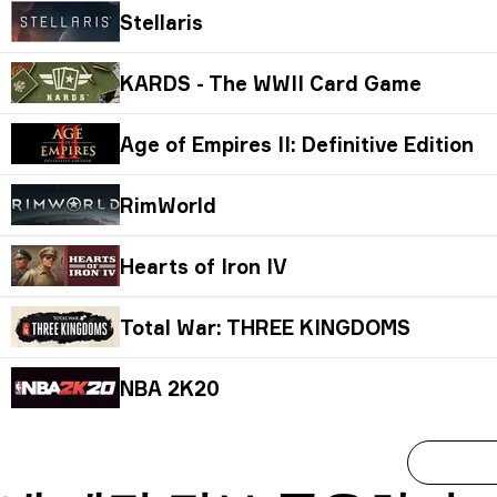
Stellaris
KARDS - The WWII Card Game
Age of Empires II: Definitive Edition
RimWorld
Hearts of Iron IV
Total War: THREE KINGDOMS
NBA 2K20