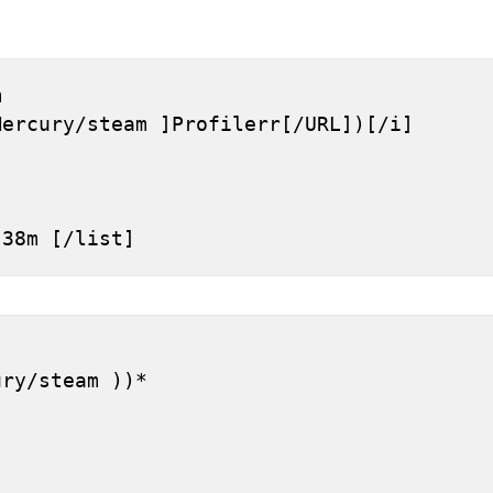
 
Mercury/steam ]Profilerr[/URL])[/i]
h 38m [/list]
]
ury/steam ))*