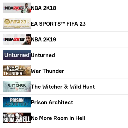
NBA 2K18
EA SPORTS™ FIFA 23
NBA 2K19
Unturned
War Thunder
The Witcher 3: Wild Hunt
Prison Architect
No More Room in Hell