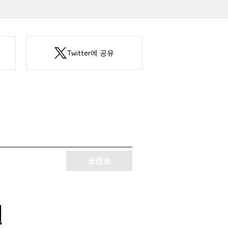
Twitter에 공유
코멘트
필