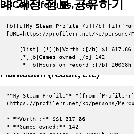
내 계정 정보 공유하기
BBCode (forums, etc)
[b][u]My Steam Profile[/u][/b] [i](from
[URL=https://profilerr.net/ko/persons/
    [list] [*][b]Worth :[/b] $1 617.86
    [*][b]Games owned:[/b] 142
    [*][b]Hours on record :[/b] 20008
Markdown (reddit, etc)
**My Steam Profile** *(from [Profilerr
(https://profilerr.net/ko/persons/Merc
* **Worth :** $$1 617.86
* **Games owned:** 142