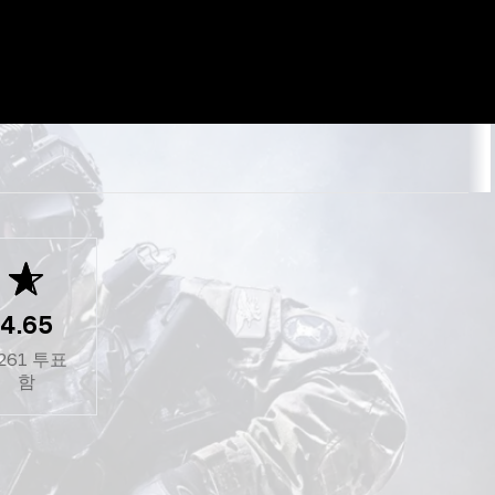
4.65
261
투표
함