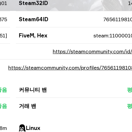
Q01
Steam32ID
1
375
Steam64ID
765611981
51]
FiveM, Hex
steam:1100001
https://steamcommunity.com/i
https://steamcommunity.com/profiles/765611981
좋음
커뮤니티 밴
평
좋음
거래 밴
평
38m
Linux