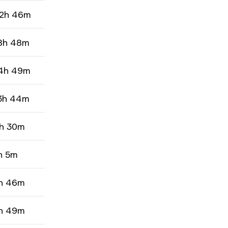
2h 46m
8h 48m
4h 49m
3h 44m
h 30m
h 5m
h 46m
h 49m