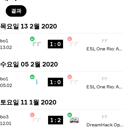
결과
목요일 13 2월 2020
W
L
North America Open Qualifier 4
-
bo1
bo1
1 : 0
13.02
ESL One Rio: Americas Minor Championship 2020
수요일 05 2월 2020
W
L
North America Open Qualifier 2
-
bo1
bo1
1 : 0
05.02
ESL One Rio: Americas Minor Championship 2020
토요일 11 1월 2020
L
W
North American Open Qualifier
-
bo3
bo3
1 : 2
12.01
DreamHack Open: Leipzig 2020