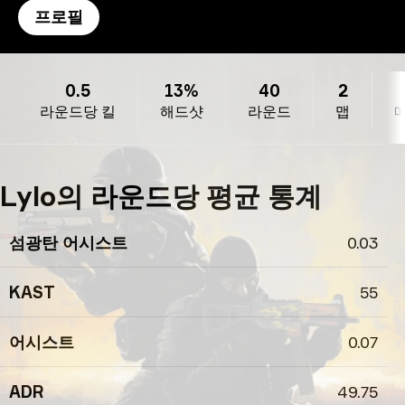
프로필
Lylo의 프로필
0.5
13%
40
2
라운드당 킬
해드샷
라운드
맵
Lylo의 라운드당 평균 통계
섬광탄 어시스트
0.03
KAST
55
어시스트
0.07
ADR
49.75