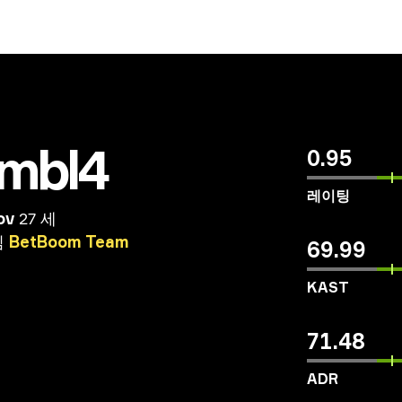
mbl4
0.95
레이팅
ov
27 세
팀
BetBoom
Team
69.99
KAST
71.48
ADR