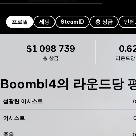
프로필
세팅
SteamID
총 상금
인벤
Boombl4의 프로필
$1 098 739
0.6
총 상금
라운드당
Boombl4의 라운드당 
섬광탄 어시스트
0
어시스트
0
죽음
0