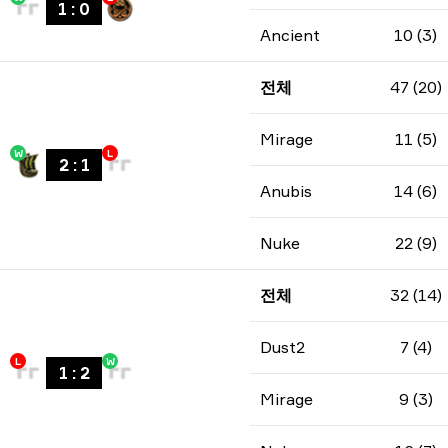
1
:
0
Ancient
10 (3)
전체
47 (20)
Mirage
11 (5)
W
L
2
:
1
Anubis
14 (6)
Nuke
22 (9)
전체
32 (14)
Dust2
7 (4)
L
W
1
:
2
Mirage
9 (3)