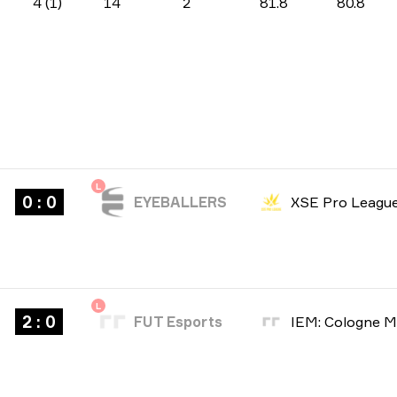
4 (1)
14
2
81.8
80.8
L
0 : 0
EYEBALLERS
XSE Pro Leagu
L
2 : 0
FUT Esports