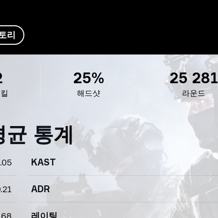
토리
2
25%
25 281
 킬
해드샷
라운드
평균 통계
.05
KAST
.21
ADR
.68
레이팅