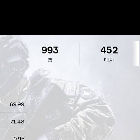
993
452
맵
매치
69.99
71.48
0.95