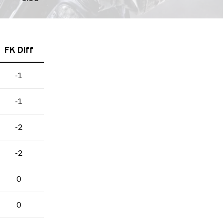
FK Diff
-1
-1
-2
-2
0
0