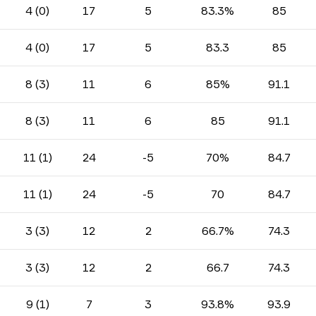
4 (0)
17
5
83.3%
85
4 (0)
17
5
83.3
85
8 (3)
11
6
85%
91.1
8 (3)
11
6
85
91.1
11 (1)
24
-5
70%
84.7
11 (1)
24
-5
70
84.7
3 (3)
12
2
66.7%
74.3
3 (3)
12
2
66.7
74.3
9 (1)
7
3
93.8%
93.9