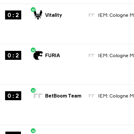
W
0 : 2
Vitality
W
0 : 2
FURIA
W
0 : 2
BetBoom Team
W