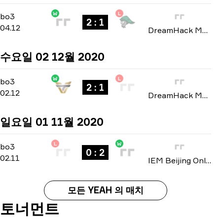
W
L
Group B
-
bo3
bo3
2 : 1
04.12
DreamHack Masters: North America Winter 2020
수요일 02 12월 2020
W
L
Group B
-
bo3
bo3
2 : 1
02.12
DreamHack Masters: North America Winter 2020
일요일 01 11월 2020
L
W
Playoffs
-
bo3
bo3
0 : 2
02.11
IEM Beijing Online: North American closed qualifier 2020
모든 YEAH 의 매치
토너먼트