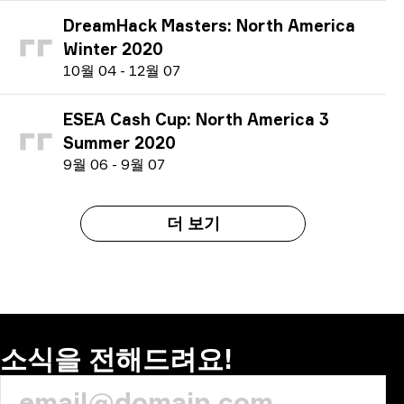
DreamHack Masters: North America
Winter 2020
1
0월
04
-
1
2월
07
ESEA Cash Cup: North America 3
Summer 2020
9
월
06
-
9
월
07
더 보기
소식을 전해드려요!