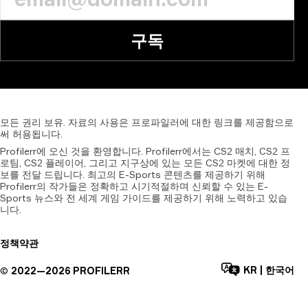
구독
모든
권리
보유.
자료의
사용은
프로파일러에
대한
링크를
제공함으로
써
허용됩니다.
Profilerr에 오신 것을 환영합니다. Profilerr에서는 CS2 매치, CS2 프
로팀, CS2 플레이어, 그리고 지구상에 있는 모든 CS2 마켓에 대한 정
보를 전달 드립니다. 최고의 E-Sports 콘텐츠를 제공하기 위해
Profilerr의 작가들은 정확하고 시기적절하며 신뢰할 수 있는 E-
Sports 뉴스와 전 세계 게임 가이드를 제공하기 위해 노력하고 있습
니다.
정책
약관
KR
|
한국어
©
2022—
2026
PROFILERR