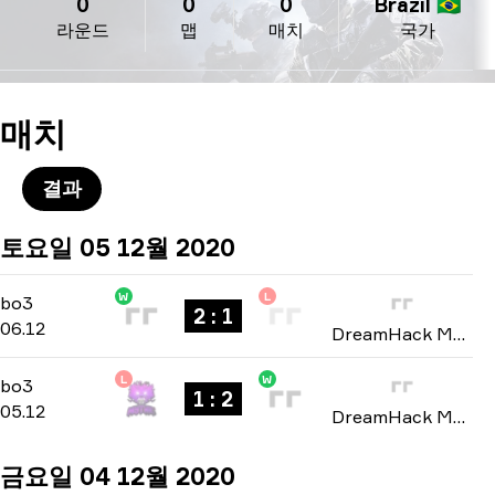
0
0
0
Brazil 🇧🇷
라운드
맵
매치
국가
매치
결과
토요일 05 12월 2020
W
L
Playoffs
-
bo3
bo3
2 : 1
06.12
DreamHack Masters: North America Winter 2020
L
W
Group B
-
bo3
bo3
1 : 2
05.12
DreamHack Masters: North America Winter 2020
금요일 04 12월 2020