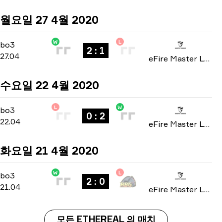
월요일 27 4월 2020
W
L
Playoffs
-
bo3
bo3
2 : 1
27.04
eFire Master League: North America season 2 2020
수요일 22 4월 2020
L
W
Group A
-
bo3
bo3
0 : 2
22.04
eFire Master League: North America season 2 2020
화요일 21 4월 2020
W
L
Group A
-
bo3
bo3
2 : 0
21.04
eFire Master League: North America season 2 2020
모든 ETHEREAL 의 매치