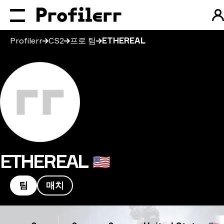
Profilerr
CS2
프로 팀
ETHEREAL
ETHEREAL
🇺🇸
팀
매치
ETHEREAL