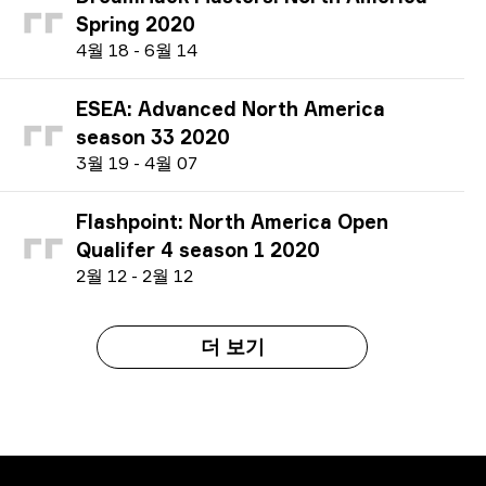
Spring 2020
4
월
18
-
6
월
14
ESEA: Advanced North America
season 33 2020
3
월
19
-
4
월
07
Flashpoint: North America Open
Qualifer 4 season 1 2020
2
월
12
-
2
월
12
더 보기