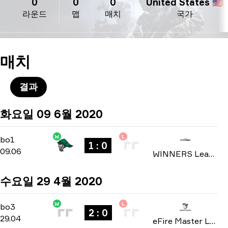
0
0
0
United States 🇺🇸
라운드
맵
매치
국가
매치
결과
화요일 09 6월 2020
W
L
Group Stage
-
bo1
bo1
1 : 0
09.06
WINNERS League: North America Invite Division season 4 2020
수요일 29 4월 2020
W
L
Playoffs
-
bo3
bo3
2 : 0
29.04
eFire Master League: North America season 2 2020