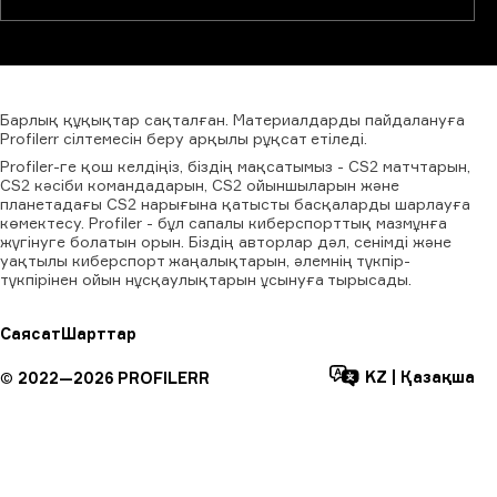
Барлық
құқықтар
сақталған.
Материалдарды
пайдалануға
Profilerr
сілтемесін
беру
арқылы
рұқсат
етіледі.
Profiler-ге қош келдіңіз, біздің мақсатымыз - CS2 матчтарын,
CS2 кәсіби командадарын, CS2 ойыншыларын және
планетадағы CS2 нарығына қатысты басқаларды шарлауға
көмектесу. Profiler - бұл сапалы киберспорттық мазмұнға
жүгінуге болатын орын. Біздің авторлар дәл, сенімді және
уақтылы киберспорт жаңалықтарын, әлемнің түкпір-
түкпірінен ойын нұсқаулықтарын ұсынуға тырысады.
Саясат
Шарттар
KZ
|
Қазақша
©
2022—
2026
PROFILERR