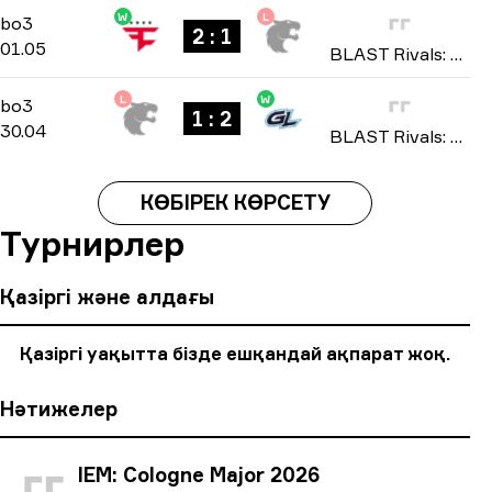
W
L
Group B
-
bo3
bo3
2 : 1
01.05
BLAST Rivals: Spring 2026
L
W
Group B
-
bo3
bo3
1 : 2
30.04
BLAST Rivals: Spring 2026
КӨБІРЕК КӨРСЕТУ
Турнирлер
Қазіргі және алдағы
Қазіргі уақытта бізде ешқандай ақпарат жоқ.
Нәтижелер
IEM: Cologne Major 2026