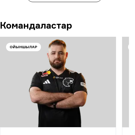
Командаластар
ОЙЫНШЫЛАР
О