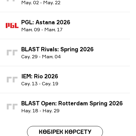
М
ау.
02
-
М
ау.
22
PGL: Astana 2026
М
ам.
09
-
М
ам.
17
BLAST Rivals: Spring 2026
С
әу.
29
-
М
ам.
04
IEM: Rio 2026
С
әу.
13
-
С
әу.
19
BLAST Open: Rotterdam Spring 2026
Н
ау.
18
-
Н
ау.
29
КӨБІРЕК КӨРСЕТУ