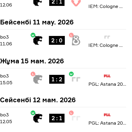
2 : 1
12.06
IEM: Cologne Major 2026
Бейсенбі 11 мау. 2026
W
L
Stage 3
-
bo3
bo3
2 : 0
11.06
IEM: Cologne Major 2026
Жұма 15 мам. 2026
L
W
Playoffs
-
bo3
bo3
1 : 2
15.05
PGL: Astana 2026
Сейсенбі 12 мам. 2026
W
L
Group Stage
-
bo3
bo3
2 : 1
12.05
PGL: Astana 2026