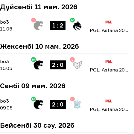
Дүйсенбі 11 мам. 2026
L
W
Group Stage
-
bo3
bo3
1 : 2
11.05
PGL: Astana 2026
Жексенбі 10 мам. 2026
W
L
Group Stage
-
bo3
bo3
2 : 0
10.05
PGL: Astana 2026
Сенбі 09 мам. 2026
W
L
Group Stage
-
bo3
bo3
2 : 0
09.05
PGL: Astana 2026
Бейсенбі 30 сәу. 2026