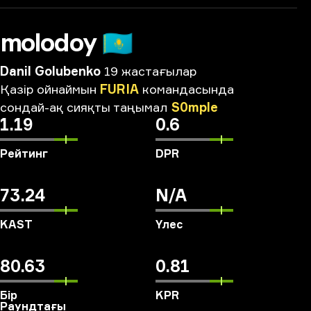
molodoy
🇰🇿
Danil Golubenko
19 жастағылар
Қазір
ойнаймын
FURIA
командасында
сондай-ақ
сияқты
таңымал
S0mple
1.19
0.6
Рейтинг
DPR
73.24
N/A
KAST
Үлес
80.63
0.81
Бір
KPR
Раундтағы