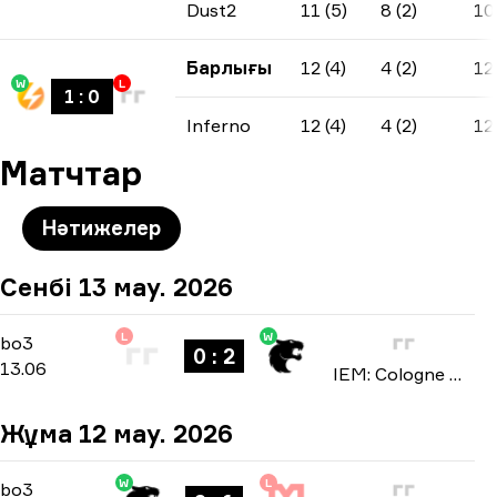
Dust2
11 (5)
8 (2)
10
Барлығы
12 (4)
4 (2)
12
W
L
1
:
0
Inferno
12 (4)
4 (2)
12
Матчтар
Нәтижелер
Сенбі 13 мау. 2026
L
W
Stage 3
-
bo3
bo3
0 : 2
13.06
IEM: Cologne Major 2026
Жұма 12 мау. 2026
W
L
Stage 3
-
bo3
bo3