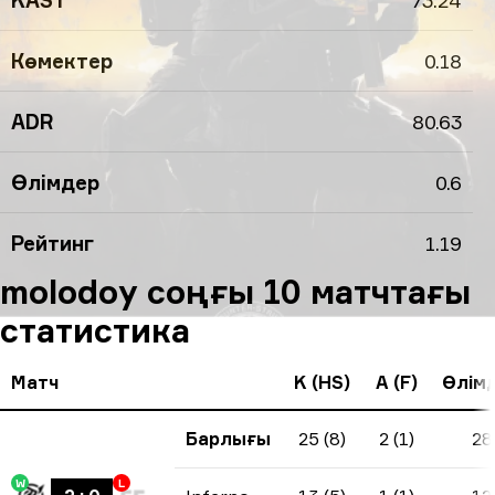
KAST
73.24
Көмектер
0.18
ADR
80.63
Өлімдер
0.6
Рейтинг
1.19
molodoy соңғы 10 матчтағы
статистика
Матч
K (HS)
A (F)
Өлім
Барлығы
25 (8)
2 (1)
28
W
L