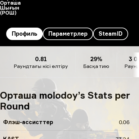
Орташа
Шығын
(РОШ)
Профиль
Параметрлер
SteamID
molodoy's профилі
0.81
29%
3 0
Раундтағы кісі өлтіру
Басқа тию
Раун
Орташа molodoy’s Stats per
Round
Флэш-ассисттер
0.06