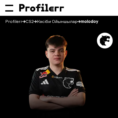
Profilerr
CS2
Кәсіби Ойыншылар
molodoy