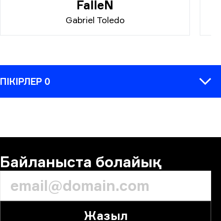
FalleN
Gabriel Toledo
ПІКІРЛЕР 0
ПІКІРЛЕР
Байланыста болайық
Жазыл