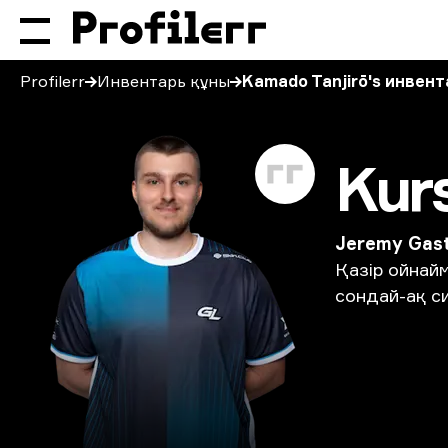
Profilerr
Инвентарь құны
Kamado Tanjirō's инвент
Kur
Jeremy Gas
Қазір
ойнай
сондай-ақ
с