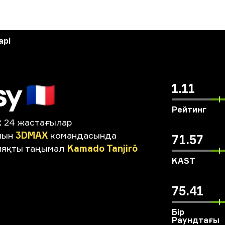
арі
sy
🇫🇷
1.11
Рейтинг
t
24 жастағылар
мын
3DMAX
командасында
71.57
ияқты
таңымал
Kamado
Tanjirō
KAST
75.41
Бір
Раундтағы