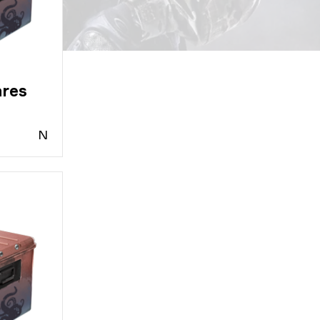
res
N