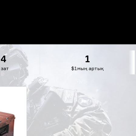
54
1
 зат
$1мың артық