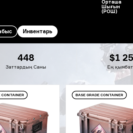
Орташа
Шығын
(РОШ)
абыс
Инвентарь
448
$1 2
Заттардың Саны
Ең қымбат
E CONTAINER
BASE GRADE CONTAINER