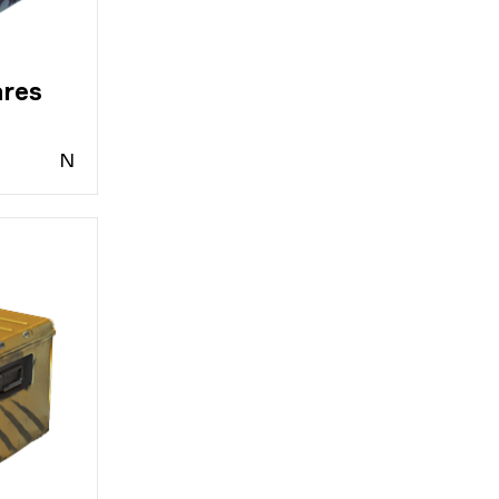
res
N