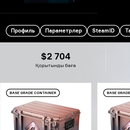
Профиль
Параметрлер
SteamID
Т
Kursy's құрал-жабдықтары - Kamado Tanjirō
$2 704
Қорытынды баға
BASE GRADE CONTAINER
BASE GRAD