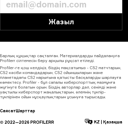
Жазыл
Барлық
құқықтар
сақталған.
Материалдарды
пайдалануға
Profilerr
сілтемесін
беру
арқылы
рұқсат
етіледі.
Profiler-ге қош келдіңіз, біздің мақсатымыз - CS2 матчтарын,
CS2 кәсіби командадарын, CS2 ойыншыларын және
планетадағы CS2 нарығына қатысты басқаларды шарлауға
көмектесу. Profiler - бұл сапалы киберспорттық мазмұнға
жүгінуге болатын орын. Біздің авторлар дәл, сенімді және
уақтылы киберспорт жаңалықтарын, әлемнің түкпір-
түкпірінен ойын нұсқаулықтарын ұсынуға тырысады.
Саясат
Шарттар
KZ
|
Қазақша
©
2022—
2026
PROFILERR