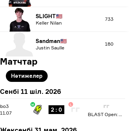
SLIGHT
🇺🇸
733
Keller Nilan
Sandman
🇺🇸
180
Justin Saulle
Матчтар
Нәтижелер
Сенбі 11 шіл. 2026
W
L
Playoffs
-
bo3
bo3
2 : 0
11.07
BLAST Open: North American Qualifier Fall 2026
Жексенбі 31 мам. 2026