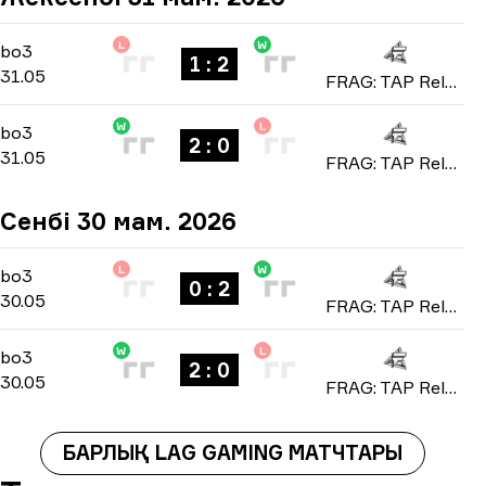
L
W
Playoffs
-
bo3
bo3
1 : 2
31.05
FRAG: TAP Reloaded 2026
W
L
Playoffs
-
bo3
bo3
2 : 0
31.05
FRAG: TAP Reloaded 2026
Сенбі 30 мам. 2026
L
W
Playoffs
-
bo3
bo3
0 : 2
30.05
FRAG: TAP Reloaded 2026
W
L
Playoffs
-
bo3
bo3
2 : 0
30.05
FRAG: TAP Reloaded 2026
БАРЛЫҚ LAG GAMING МАТЧТАРЫ