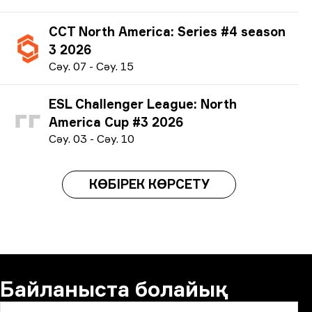
CCT North America: Series #4 season
3 2026
С
әу.
07
-
С
әу.
15
ESL Challenger League: North
America Cup #3 2026
С
әу.
03
-
С
әу.
10
КӨБІРЕК КӨРСЕТУ
Байланыста болайық