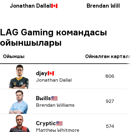
Jonathan Dallal
🇨🇦
Brendan William
LAG Gaming командасы
ойыншылары
Ойыншы
Ойналған картала
djay
🇨🇦
806
Jonathan Dallal
Bwills
🇺🇸
927
Brendan Williams
Cryptic
🇺🇸
574
Matthew Whitmore