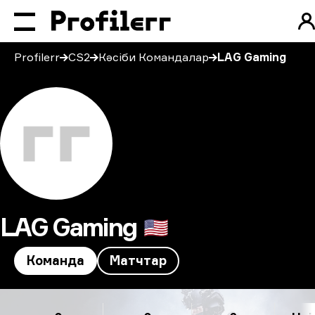
Profilerr
CS2
Кәсіби Командалар
LAG Gaming
LAG Gaming
🇺🇸
Команда
Матчтар
LAG Gaming