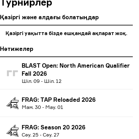
Турнирлер
Қазіргі және алдағы болатыңдар
Қазіргі уақытта бізде ешқандай ақпарат жоқ.
Нәтижелер
BLAST Open: North American Qualifier
Fall 2026
Ш
іл.
09
-
Ш
іл.
12
FRAG: TAP Reloaded 2026
М
ам.
30
-
М
ау.
01
FRAG: Season 20 2026
С
әу.
25
-
С
әу.
27