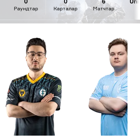
0
0
6
Uni
Раундтар
Карталар
Матчтар