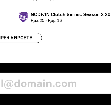
NODWIN Clutch Series: Season 2 2
Қ
аз.
25
-
Қ
ар.
13
ІРЕК КӨРСЕТУ