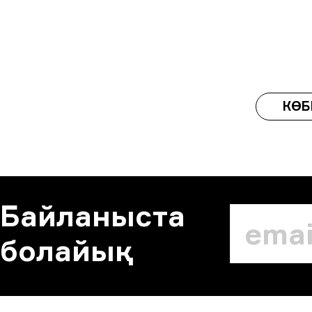
КӨБ
Байланыста
болайық