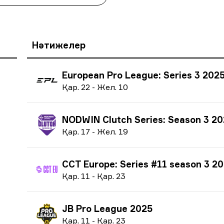
Нәтижелер
European Pro League: Series 3 202
Қ
ар.
22
-
Ж
ел.
10
NODWIN Clutch Series: Season 3 2
Қ
ар.
17
-
Ж
ел.
19
CCT Europe: Series #11 season 3 2
Қ
ар.
11
-
Қ
ар.
23
JB Pro League 2025
Қ
ар.
11
-
Қ
ар.
23