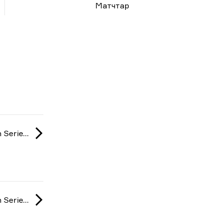
Матчтар
NODWIN Clutch Series: Season 3 2025
NODWIN Clutch Series: Season 3 2025