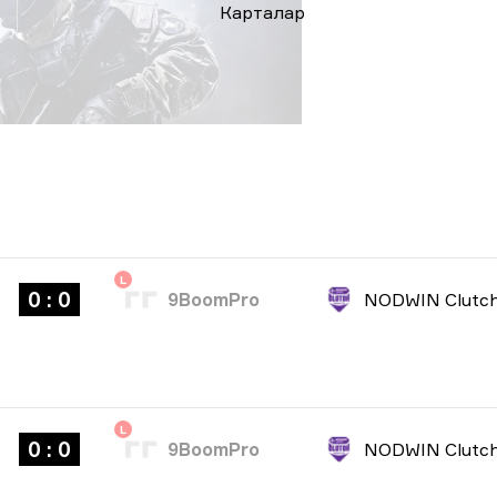
Карталар
L
0 : 0
9BoomPro
L
0 : 0
9BoomPro