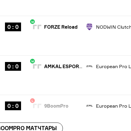
W
0 : 0
FORZE Reload
W
0 : 0
AMKAL ESPORTS
L
0 : 0
9BoomPro
BOOMPRO МАТЧТАРЫ