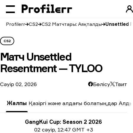
Profilerr
CS2
CS2 Матчтары: Аяқталды
Unsettled
CS2
Матч
Unsettled
Resentment — TYLOO
Сәуір 02, 2026
Бөлісу
Твит
Жалпы
Қазіргі және алдағы болатыңдар
Алды
Турнир туралы ақпарат
GangKui Cup: Season 2 2026
Күні жайлы ақпарат
02 сәуір
,
12:47 GMT +3