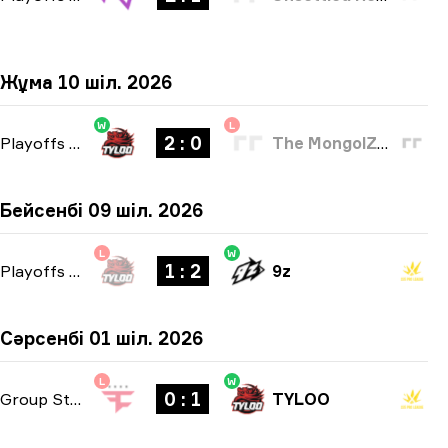
Жұма 10 шіл. 2026
W
L
2 : 0
Playoffs
-
bo3
The MongolZ Academy
Бейсенбі 09 шіл. 2026
L
W
1 : 2
Playoffs
-
bo3
9z
Сәрсенбі 01 шіл. 2026
L
W
0 : 1
Group Stage
-
bo1
TYLOO