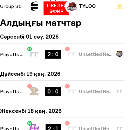
ТІКЕЛЕЙ
Group Stage
TYLOO
ЭФИР
Алдыңғы матчтар
Сәрсенбі 01 сәу. 2026
W
L
2 : 0
Playoffs
-
bo3
Unsettled Resentment
Дүйсенбі 19 қаң. 2026
L
L
0 : 0
Playoffs
-
bo3
Unsettled Resentment
Жексенбі 18 қаң. 2026
W
L
2 : 1
Playoffs
-
bo3
Unsettled Resentment