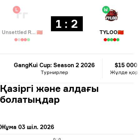
L
W
1 : 2
Unsettled Resentment
🇨🇳
TYLOO
🇨🇳
GangKui Cup: Season 2 2026
$15 000
Турнирлер
Жүлде қор
Қазіргі және алдағы
болатыңдар
Жұма 03 шіл. 2026
0 : 0