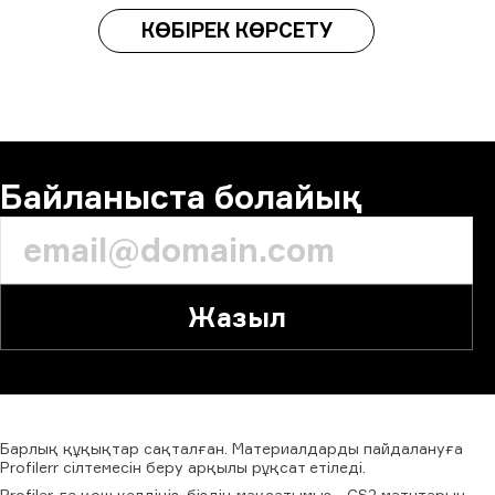
КӨБІРЕК КӨРСЕТУ
Байланыста болайық
Жазыл
Барлық
құқықтар
сақталған.
Материалдарды
пайдалануға
Profilerr
сілтемесін
беру
арқылы
рұқсат
етіледі.
Profiler-ге қош келдіңіз, біздің мақсатымыз - CS2 матчтарын,