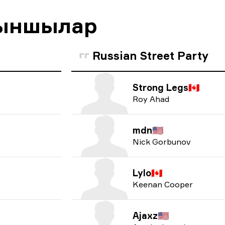
йыншылар
Russian Street Party
Strong Legs
🇨🇦
Roy Ahad
mdn
🇺🇸
Nick Gorbunov
Lylo
🇨🇦
Keenan Cooper
Ajaxz
🇺🇸