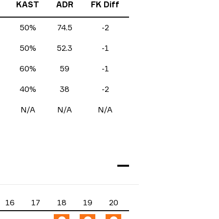
KAST
ADR
FK Diff
50%
74.5
-2
50%
52.3
-1
60%
59
-1
40%
38
-2
N/A
N/A
N/A
16
17
18
19
20