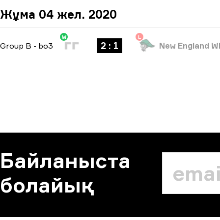
Жұма 04 жел. 2020
W
L
2 : 1
Group B
-
bo3
New England W
Байланыста
болайық