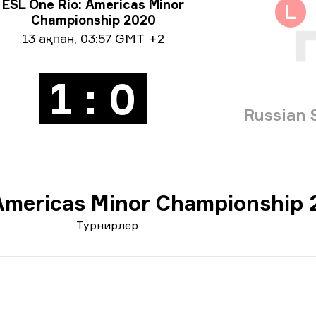
нир туралы ақпарат
ESL One Rio: Americas Minor
L
Championship 2020
і жайлы ақпарат
13 ақпан
,
03:57 GMT +2
1 : 0
Russian 
Americas Minor Championship
Турнирлер