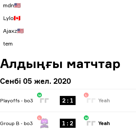
mdn
🇺🇸
Lylo
🇨🇦
Ajaxz
🇺🇸
tem
Алдыңғы матчтар
Сенбі 05 жел. 2020
W
L
2 : 1
Playoffs
-
bo3
Yeah
L
W
1 : 2
Group B
-
bo3
Yeah