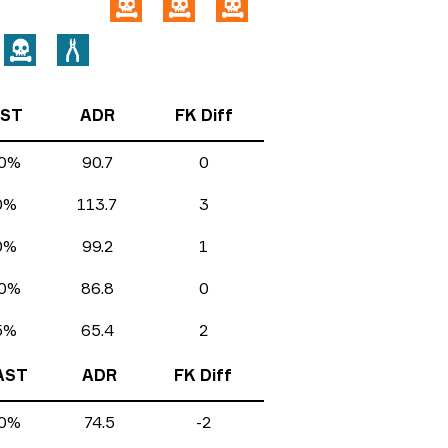
ST
ADR
FK Diff
0%
90.7
0
0%
113.7
3
0%
99.2
1
0%
86.8
0
5%
65.4
2
AST
ADR
FK Diff
0%
74.5
-2