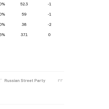
0%
52.3
-1
0%
59
-1
0%
38
-2
5%
37.1
0
Russian Street Party