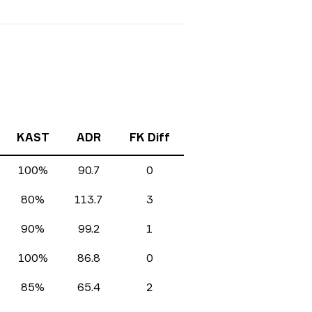
KAST
ADR
FK Diff
100%
90.7
0
80%
113.7
3
90%
99.2
1
100%
86.8
0
85%
65.4
2