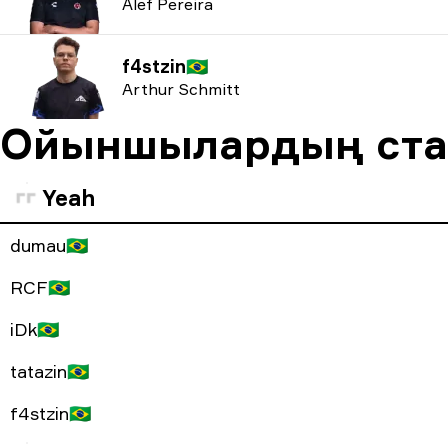
Alef Pereira
f4stzin
🇧🇷
Arthur Schmitt
Ойыншылардың ста
Yeah
dumau
🇧🇷
RCF
🇧🇷
iDk
🇧🇷
tatazin
🇧🇷
f4stzin
🇧🇷