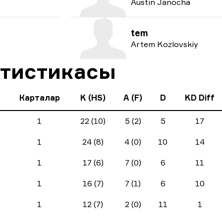
Austin Janocha
tem
Artem Kozlovskiy
тистикасы
Карталар
K (HS)
A (F)
D
KD Diff
1
22 (10)
5 (2)
5
17
1
24 (8)
4 (0)
10
14
1
17 (6)
7 (0)
6
11
1
16 (7)
7 (1)
6
10
1
12 (7)
2 (0)
11
1