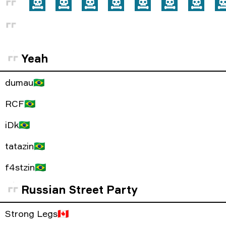
Yeah
dumau
🇧🇷
RCF
🇧🇷
iDk
🇧🇷
tatazin
🇧🇷
f4stzin
🇧🇷
Russian Street Party
Strong Legs
🇨🇦