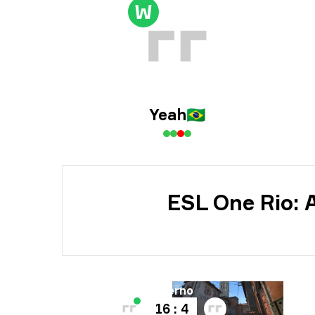
Тур
W
Күн
Yeah
🇧🇷
ESL One Rio: 
Карта
Inferno
16 : 4