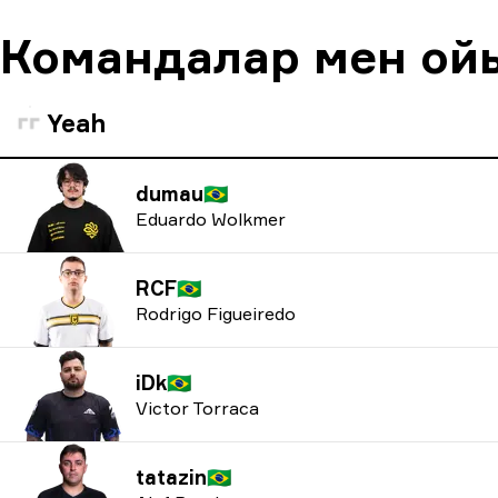
Командалар мен о
Yeah
dumau
🇧🇷
Eduardo Wolkmer
RCF
🇧🇷
Rodrigo Figueiredo
iDk
🇧🇷
Victor Torraca
tatazin
🇧🇷