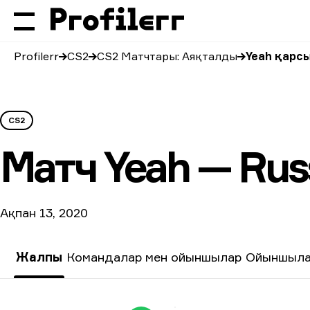
Profilerr
CS2
CS2 Матчтары: Аяқталды
Yeah қарсы
CS2
Матч
Yeah — Russ
Ақпан 13, 2020
Жалпы
Командалар мен ойыншылар
Ойыншыла