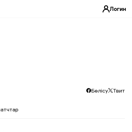
Логин
Бөлісу
Твит
атчтар