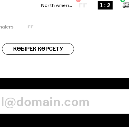
L
W
1 : 2
North American Open Qualifier
-
bo3
halers
КӨБІРЕК КӨРСЕТУ