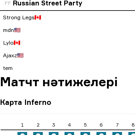
Russian Street Party
Strong Legs
🇨🇦
mdn
🇺🇸
Lylo
🇨🇦
Ajaxz
🇺🇸
tem
Матчт нәтижелері
Карта
Inferno
1
2
3
4
5
6
7
8