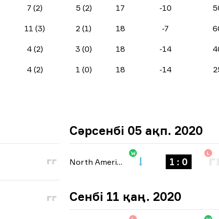
7 (2)
5 (2)
17
-10
5
11 (3)
2 (1)
18
-7
6
4 (2)
3 (0)
18
-14
4
4 (2)
1 (0)
18
-14
2
Сәрсенбі 05 ақп. 2020
W
L
1 : 0
North America Open Qualifier 2
-
bo1
Сенбі 11 қаң. 2020