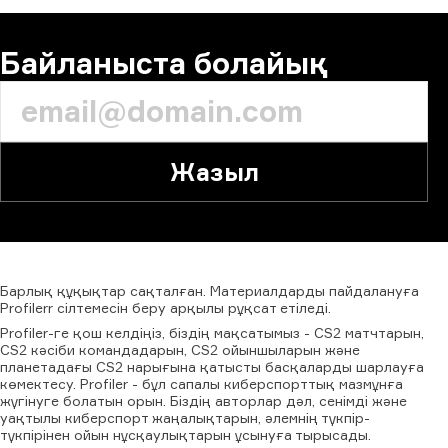
Байланыста болайық
Жазыл
Барлық
құқықтар
сақталған.
Материалдарды
пайдалануға
Profilerr
сілтемесін
беру
арқылы
рұқсат
етіледі.
Profiler-ге қош келдіңіз, біздің мақсатымыз - CS2 матчтарын,
CS2 кәсіби командадарын, CS2 ойыншыларын және
планетадағы CS2 нарығына қатысты басқаларды шарлауға
көмектесу. Profiler - бұл сапалы киберспорттық мазмұнға
жүгінуге болатын орын. Біздің авторлар дәл, сенімді және
уақтылы киберспорт жаңалықтарын, әлемнің түкпір-
түкпірінен ойын нұсқаулықтарын ұсынуға тырысады.