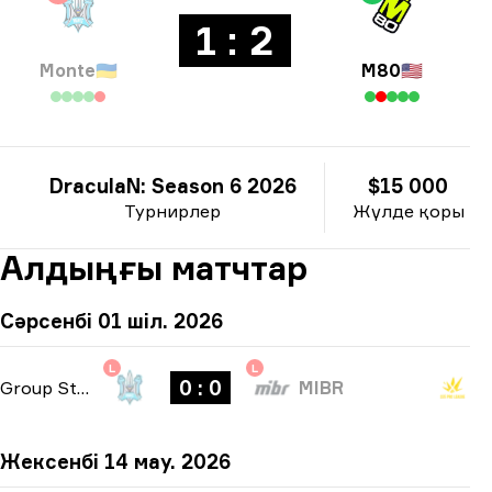
1 : 2
Monte
🇺🇦
M80
🇺🇸
DraculaN: Season 6 2026
$15 000
Турнирлер
Жүлде қоры
Алдыңғы матчтар
Сәрсенбі 01 шіл. 2026
L
L
0 : 0
Group Stage
-
bo1
MIBR
Жексенбі 14 мау. 2026