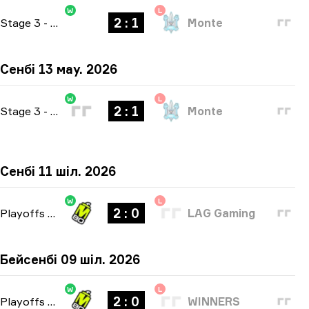
W
L
2 : 1
Stage 3
-
bo3
Monte
Сенбі 13 мау. 2026
W
L
2 : 1
Stage 3
-
bo3
Monte
Сенбі 11 шіл. 2026
W
L
2 : 0
Playoffs
-
bo3
LAG Gaming
Бейсенбі 09 шіл. 2026
W
L
2 : 0
Playoffs
-
bo3
WINNERS