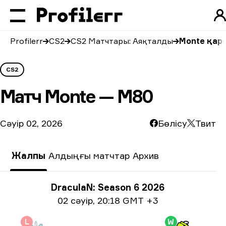
Profilerr
CS2
CS2 Матчтары: Аяқталды
Monte қар
CS2
Матч
Monte — M80
Сәуір 02, 2026
Бөлісу
Твит
Жалпы
Алдыңғы матчтар
Архив
Турнир туралы ақпарат
DraculaN: Season 6 2026
Күні жайлы ақпарат
02 сәуір
,
20:18 GMT +3
L
W