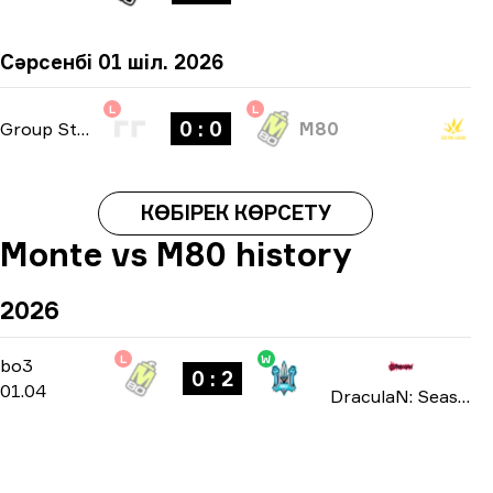
Сәрсенбі 01 шіл. 2026
L
L
0 : 0
Group Stage
-
bo1
M80
КӨБІРЕК КӨРСЕТУ
Monte vs M80 history
2026
L
W
Playoffs
-
bo3
bo3
0 : 2
01.04
DraculaN: Season 6 2026