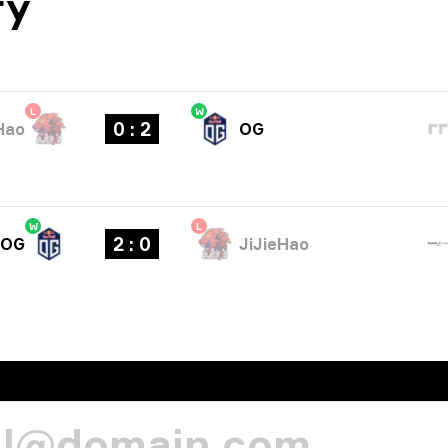
ry
L
W
0 : 2
Hao
OG
W
L
2 : 0
OG
JiJieHao