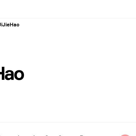
iJieHao
Hao