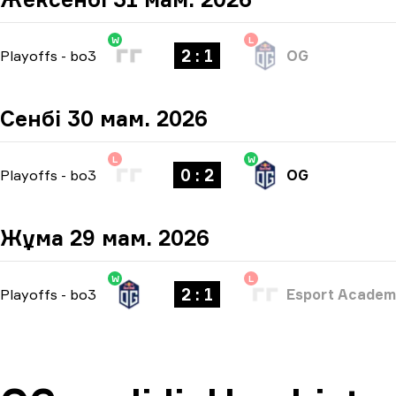
W
L
2 : 1
Playoffs
-
bo3
OG
Сенбі 30 мам. 2026
L
W
0 : 2
Playoffs
-
bo3
OG
Жұма 29 мам. 2026
W
L
2 : 1
Playoffs
-
bo3