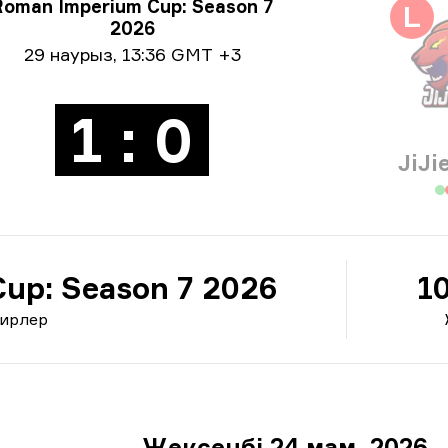
нир туралы ақпарат
Roman Imperium Cup: Season 7
L
2026
і жайлы ақпарат
29 наурыз
,
13:36 GMT +3
1 : 0
JiJi
up: Season 7 2026
10
ирлер
Жексенбі 24 мам. 2026