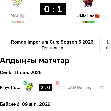
0 : 1
M80
🇺🇸
JiJieHao
🇨🇳
Roman Imperium Cup: Season 6 2026
12
Турнирлер
Жү
Алдыңғы матчтар
Сенбі 11 шіл. 2026
W
L
2 : 0
Playoffs
-
bo3
LAG Gaming
Бейсенбі 09 шіл. 2026