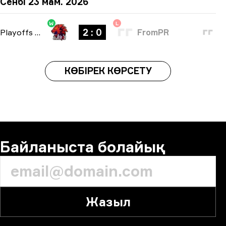
Сенбі 23 мам. 2026
W
L
2 : 0
Playoffs
-
bo3
FromPR
КӨБІРЕК КӨРСЕТУ
Байланыста болайық
Жазыл