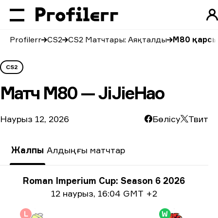
Profilerr
CS2
CS2 Матчтары: Аяқталды
M80 қарсы
CS2
Матч
M80 — JiJieHao
Наурыз 12, 2026
Бөлісу
Твит
Жалпы
Алдыңғы матчтар
Турнир туралы ақпарат
Roman Imperium Cup: Season 6 2026
Күні жайлы ақпарат
12 наурыз
,
16:04 GMT +2
L
W