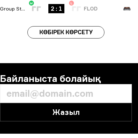
W
L
2 : 1
Group Stage
-
bo3
FLOD
КӨБІРЕК КӨРСЕТУ
Байланыста болайық
Жазыл