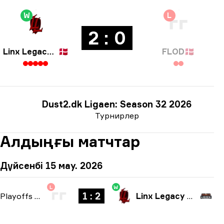
W
L
2 : 0
Linx Legacy Esport
🇩🇰
FLOD
🇩🇰
Dust2.dk Ligaen: Season 32 2026
Турнирлер
Алдыңғы матчтар
Дүйсенбі 15 мау. 2026
L
W
1 : 2
Playoffs
-
bo3
Linx Legacy Esport