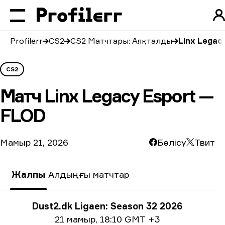
Profilerr
CS2
CS2 Матчтары: Аяқталды
Linx Legac
CS2
Матч
Linx Legacy Esport —
FLOD
Мамыр 21, 2026
Бөлісу
Твит
Жалпы
Алдыңғы матчтар
Турнир туралы ақпарат
Dust2.dk Ligaen: Season 32 2026
Күні жайлы ақпарат
21 мамыр
,
18:10 GMT +3