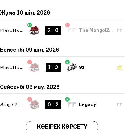
Жұма 10 шіл. 2026
W
L
2 : 0
Playoffs
-
bo3
The MongolZ Academy
Бейсенбі 09 шіл. 2026
L
W
1 : 2
Playoffs
-
bo3
9z
Сейсенбі 09 мау. 2026
L
W
0 : 2
Stage 2
-
bo3
Legacy
КӨБІРЕК КӨРСЕТУ