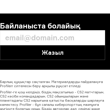
Байланыста болайық
Жазыл
Барлық
құқықтар
сақталған.
Материалдарды
пайдалануға
Profilerr
сілтемесін
беру
арқылы
рұқсат
етіледі.
Profiler-ге қош келдіңіз, біздің мақсатымыз - CS2 матчтарын,
CS2 кәсіби командадарын, CS2 ойыншыларын және
планетадағы CS2 нарығына қатысты басқаларды шарлауға
көмектесу. Profiler - бұл сапалы киберспорттық мазмұнға
жүгінуге болатын орын. Біздің авторлар дәл, сенімді және