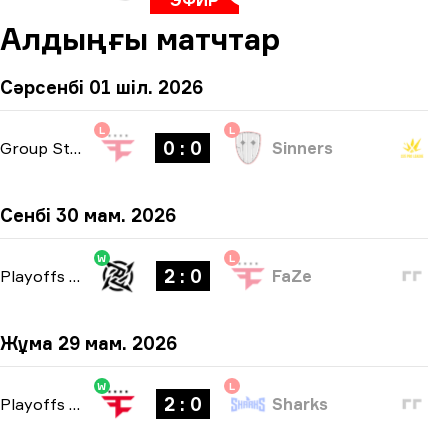
ЭФИР
Алдыңғы матчтар
Сәрсенбі 01 шіл. 2026
L
L
0 : 0
Group Stage
-
bo1
Sinners
Сенбі 30 мам. 2026
W
L
2 : 0
Playoffs
-
bo3
FaZe
Жұма 29 мам. 2026
W
L
2 : 0
Playoffs
-
bo3
Sharks