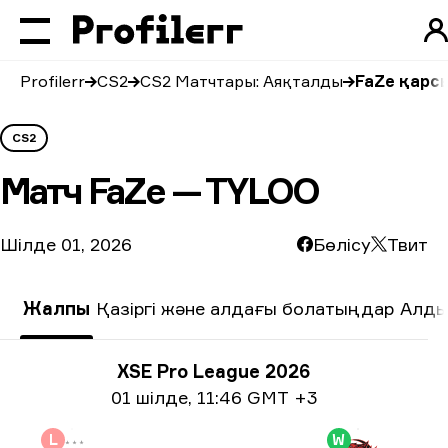
Profilerr
CS2
CS2 Матчтары: Аяқталды
FaZe қарс
CS2
Матч
FaZe — TYLOO
Шілде 01, 2026
Бөлісу
Твит
Жалпы
Қазіргі және алдағы болатыңдар
Алды
Турнир туралы ақпарат
XSE Pro League 2026
Күні жайлы ақпарат
01 шілде
,
11:46 GMT +3
L
W