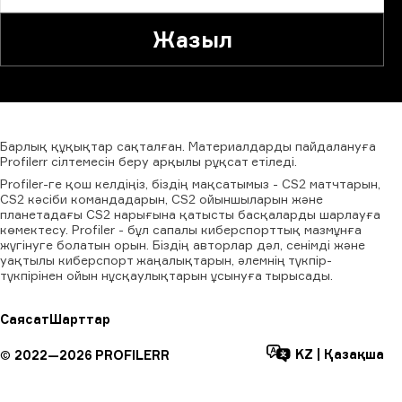
Жазыл
Барлық
құқықтар
сақталған.
Материалдарды
пайдалануға
Profilerr
сілтемесін
беру
арқылы
рұқсат
етіледі.
Profiler-ге қош келдіңіз, біздің мақсатымыз - CS2 матчтарын,
CS2 кәсіби командадарын, CS2 ойыншыларын және
планетадағы CS2 нарығына қатысты басқаларды шарлауға
көмектесу. Profiler - бұл сапалы киберспорттық мазмұнға
жүгінуге болатын орын. Біздің авторлар дәл, сенімді және
уақтылы киберспорт жаңалықтарын, әлемнің түкпір-
түкпірінен ойын нұсқаулықтарын ұсынуға тырысады.
Саясат
Шарттар
KZ
|
Қазақша
©
2022—
2026
PROFILERR