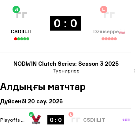
W
L
0 : 0
CSDIILIT
Dziuseppe
🇵🇱
NODWIN Clutch Series: Season 3 2025
Турнирлер
Ж
Алдыңғы матчтар
Дүйсенбі 20 сәу. 2026
W
L
0 : 0
Playoffs
-
bo3
CSDIILIT