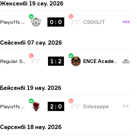
Жексенбі 19 сәу. 2026
W
L
0 : 0
Playoffs
-
bo3
CSDIILIT
Сейсенбі 07 сәу. 2026
L
W
1 : 2
Regular Season
-
bo3
ENCE Academy
Бейсенбі 19 нау. 2026
W
L
2 : 0
Playoffs
-
bo3
Dziuseppe
Сәрсенбі 18 нау. 2026