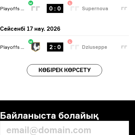
W
L
0 : 0
Playoffs
-
bo3
Supernova
Сейсенбі 17 нау. 2026
W
L
2 : 0
Playoffs
-
bo3
Dziuseppe
КӨБІРЕК КӨРСЕТУ
Байланыста болайық