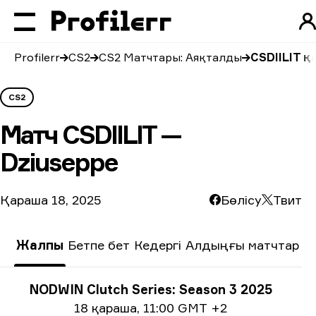
Profilerr
CS2
CS2 Матчтары: Аяқталды
CSDIILIT қ
CS2
Матч
CSDIILIT —
Dziuseppe
Қараша 18, 2025
Бөлісу
Твит
Жалпы
Бетпе бет
Кедергі
Алдыңғы матчтар
Турнир туралы ақпарат
NODWIN Clutch Series: Season 3 2025
Күні жайлы ақпарат
18 қараша
,
11:00 GMT +2