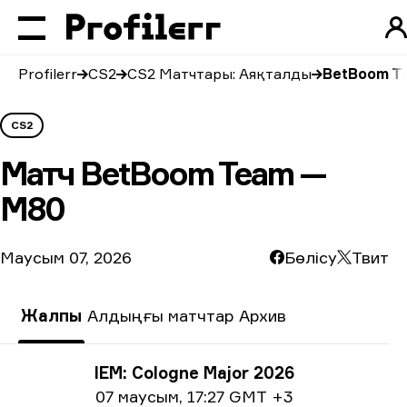
Profilerr
CS2
CS2 Матчтары: Аяқталды
BetBoom T
CS2
Матч
BetBoom Team —
M80
Маусым 07, 2026
Бөлісу
Твит
Жалпы
Алдыңғы матчтар
Архив
Турнир туралы ақпарат
IEM: Cologne Major 2026
Күні жайлы ақпарат
07 маусым
,
17:27 GMT +3