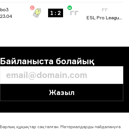
L
W
Group B
-
bo3
bo3
1 : 2
23.04
ESL Pro League: Season 19 2024
Байланыста болайық
Жазыл
Барлық
құқықтар
сақталған.
Материалдарды
пайдалануға