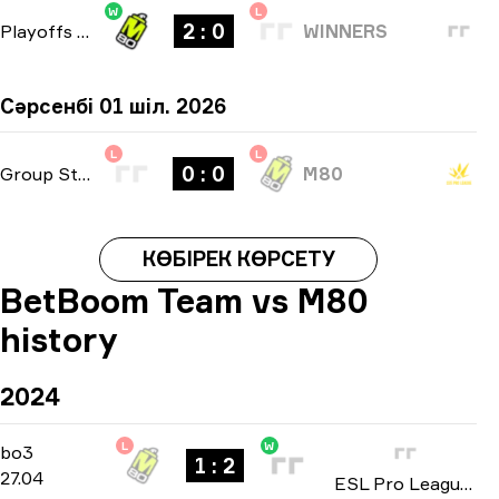
W
L
2 : 0
Playoffs
-
bo3
WINNERS
Сәрсенбі 01 шіл. 2026
L
L
0 : 0
Group Stage
-
bo1
M80
КӨБІРЕК КӨРСЕТУ
BetBoom Team vs M80
history
2024
L
W
Group B
-
bo3
bo3
1 : 2
27.04
ESL Pro League: Season 19 2024