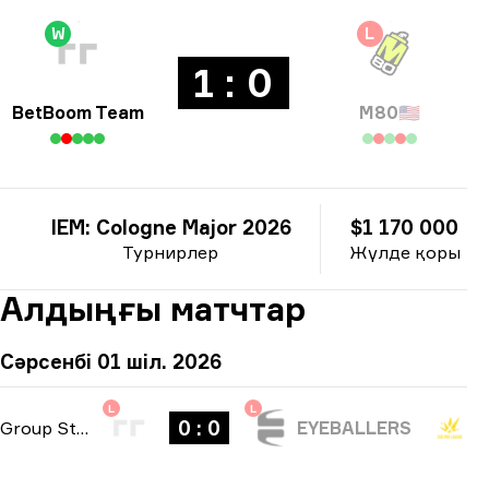
W
L
1 : 0
BetBoom Team
M80
🇺🇸
IEM: Cologne Major 2026
$1 170 000
Турнирлер
Жүлде қоры
Алдыңғы матчтар
Сәрсенбі 01 шіл. 2026
L
L
0 : 0
Group Stage
-
bo1
EYEBALLERS