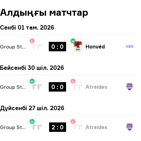
Алдыңғы матчтар
Сенбі 01 там. 2026
L
W
0 : 0
Group Stage
-
bo3
Honvéd
Бейсенбі 30 шіл. 2026
W
L
0 : 0
Group Stage
-
bo3
Atreides
Дүйсенбі 27 шіл. 2026
W
L
2 : 0
Group Stage
-
bo3
Atreides