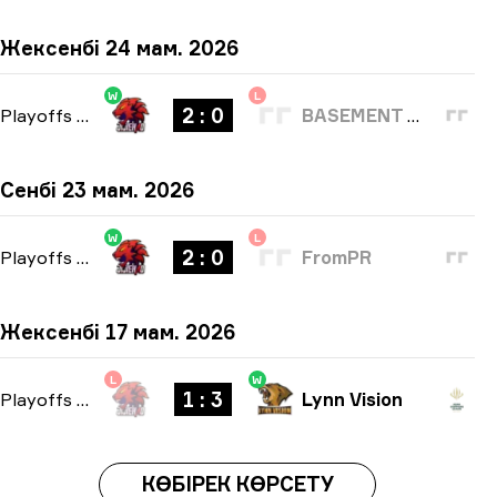
Жексенбі 24 мам. 2026
W
L
2 : 0
Playoffs
-
bo3
BASEMENT BOYS
Сенбі 23 мам. 2026
W
L
2 : 0
Playoffs
-
bo3
FromPR
Жексенбі 17 мам. 2026
L
W
1 : 3
Playoffs
-
bo5
Lynn Vision
КӨБІРЕК КӨРСЕТУ