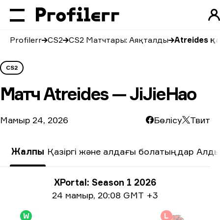
Profilerr
CS2
CS2 Матчтары: Аяқталды
Atreides қ
CS2
Матч
Atreides — JiJieHao
Мамыр 24, 2026
Бөлісу
Твит
Жалпы
Қазіргі және алдағы болатыңдар
Алды
Турнир туралы ақпарат
XPortal: Season 1 2026
Күні жайлы ақпарат
24 мамыр
,
20:08 GMT +3
W
L