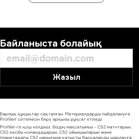
Байланыста болайық
Жазыл
Барлық
құқықтар
сақталған.
Материалдарды
пайдалануға
Profilerr
сілтемесін
беру
арқылы
рұқсат
етіледі.
Profiler-ге қош келдіңіз, біздің мақсатымыз - CS2 матчтарын,
CS2 кәсіби командадарын, CS2 ойыншыларын және
планетадағы CS2 нарығына қатысты басқаларды шарлауға