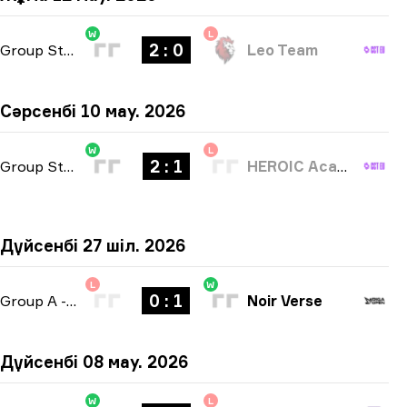
W
L
2 : 0
Group Stage
-
bo3
Leo Team
Сәрсенбі 10 мау. 2026
W
L
2 : 1
Group Stage
-
bo3
HEROIC Academy
Дүйсенбі 27 шіл. 2026
L
W
0 : 1
Group A
-
bo1
Noir Verse
Дүйсенбі 08 мау. 2026
W
L