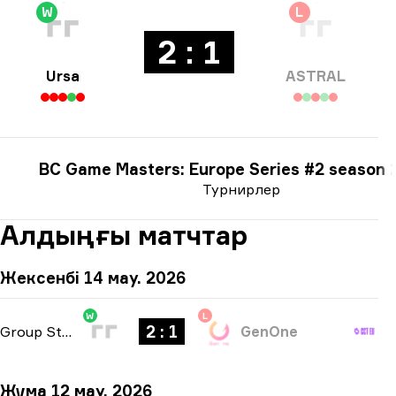
W
L
2 : 1
Ursa
ASTRAL
BC Game Masters: Europe Series #2 season 
Турнирлер
Алдыңғы матчтар
Жексенбі 14 мау. 2026
W
L
2 : 1
Group Stage
-
bo3
GenOne
Жұма 12 мау. 2026