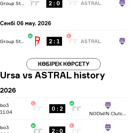
2 : 0
Group Stage
-
bo3
ASTRAL
Сенбі 06 мау. 2026
W
L
2 : 1
Group Stage
-
bo3
ASTRAL
КӨБІРЕК КӨРСЕТУ
Ursa vs ASTRAL history
2026
L
W
Play-In Group D
-
bo3
bo3
0 : 2
11.04
NODWIN Clutch Series: Season 7 2026
W
L
Play-In Group D
-
bo3
bo3
2 : 0