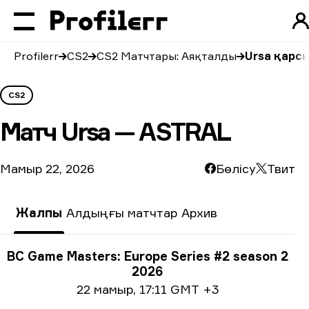
Profilerr
CS2
CS2 Матчтары: Аяқталды
Ursa қарс
CS2
Матч
Ursa — ASTRAL
Мамыр 22, 2026
Бөлісу
Твит
Жалпы
Алдыңғы матчтар
Архив
Турнир туралы ақпарат
BC Game Masters: Europe Series #2 season 2
2026
Күні жайлы ақпарат
22 мамыр
,
17:11 GMT +3