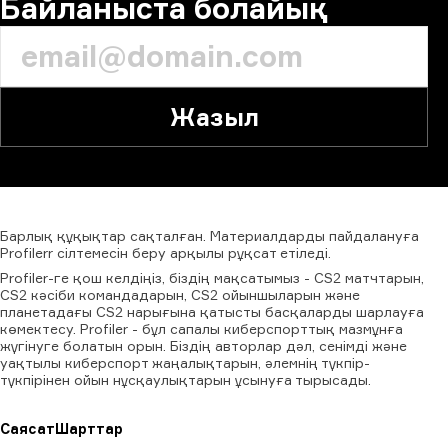
Байланыста болайық
Жазыл
Барлық
құқықтар
сақталған.
Материалдарды
пайдалануға
Profilerr
сілтемесін
беру
арқылы
рұқсат
етіледі.
Profiler-ге қош келдіңіз, біздің мақсатымыз - CS2 матчтарын,
CS2 кәсіби командадарын, CS2 ойыншыларын және
планетадағы CS2 нарығына қатысты басқаларды шарлауға
көмектесу. Profiler - бұл сапалы киберспорттық мазмұнға
жүгінуге болатын орын. Біздің авторлар дәл, сенімді және
уақтылы киберспорт жаңалықтарын, әлемнің түкпір-
түкпірінен ойын нұсқаулықтарын ұсынуға тырысады.
Саясат
Шарттар