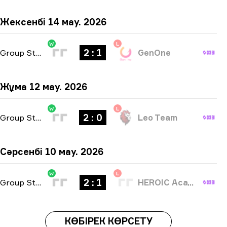
Жексенбі 14 мау. 2026
W
L
2 : 1
Group Stage
-
bo3
GenOne
Жұма 12 мау. 2026
W
L
2 : 0
Group Stage
-
bo3
Leo Team
Сәрсенбі 10 мау. 2026
W
L
2 : 1
Group Stage
-
bo3
HEROIC Academy
КӨБІРЕК КӨРСЕТУ