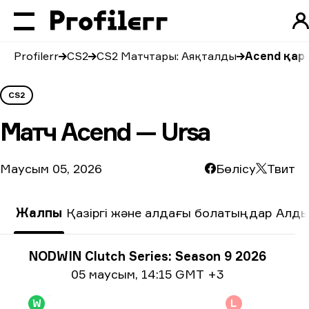
Profilerr
CS2
CS2 Матчтары: Аяқталды
Acend қар
CS2
Матч
Acend — Ursa
Маусым 05, 2026
Бөлісу
Твит
Жалпы
Қазіргі және алдағы болатыңдар
Алды
Турнир туралы ақпарат
NODWIN Clutch Series: Season 9 2026
Күні жайлы ақпарат
05 маусым
,
14:15 GMT +3
W
L