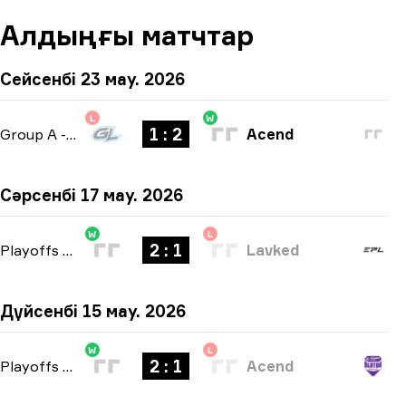
Алдыңғы матчтар
Сейсенбі 23 мау. 2026
L
W
1 : 2
Group A
-
bo3
Acend
Сәрсенбі 17 мау. 2026
W
L
2 : 1
Playoffs
-
bo3
Lavked
Дүйсенбі 15 мау. 2026
W
L
2 : 1
Playoffs
-
bo3
Acend