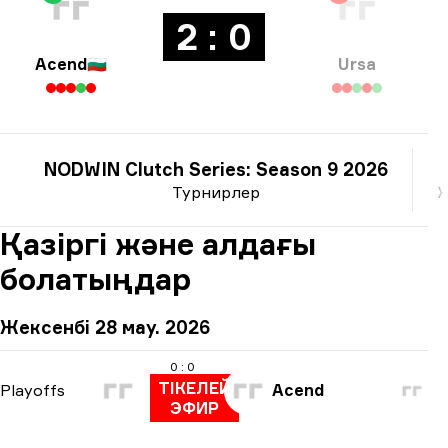
2 : 0
Acend
🇧🇬
Ursa
NODWIN Clutch Series: Season 9 2026
Турнирлер
Ж
Қазіргі және алдағы
болатыңдар
Жексенбі 28 мау. 2026
0 : 0
ТІКЕЛЕЙ
Playoffs
Acend
ЭФИР