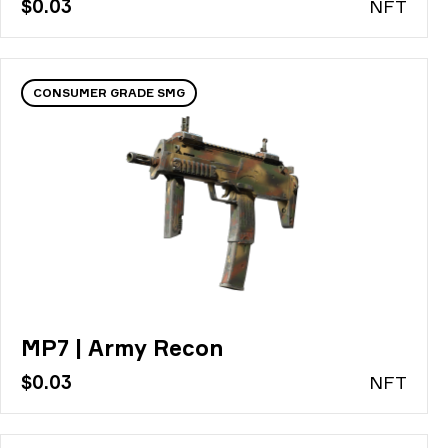
$0.03
N
FT
CONSUMER GRADE SMG
MP7 | Army Recon
$0.03
N
FT