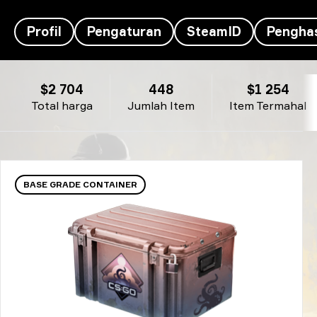
Profil
Pengaturan
SteamID
Penghas
Inventaris Kursy's- Kamado Tanjirō
$2 704
448
$1 254
Total harga
Jumlah Item
Item Termahal
BASE GRADE CONTAINER