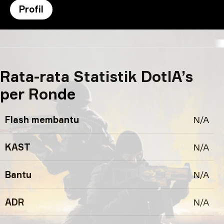
Profil
pengaturan DotlA’s
Rata-rata Statistik DotlA’s
per Ronde
Flash membantu
N/A
KAST
N/A
Bantu
N/A
ADR
N/A