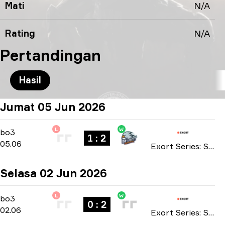
Mati
N/A
Rating
N/A
Pertandingan
Hasil
Jumat 05 Jun 2026
L
W
Playoffs
-
bo3
bo3
1 : 2
05.06
Exort Series: Season 27 2026
Selasa 02 Jun 2026
L
W
Main Stage
-
bo3
bo3
0 : 2
02.06
Exort Series: Season 27 2026