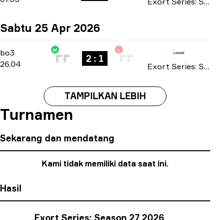
Exort Series: Season 26 2026
Sabtu 25 Apr 2026
W
L
Playoffs
-
bo3
bo3
2 : 1
26.04
Exort Series: Season 25 2026
TAMPILKAN LEBIH
Turnamen
Sekarang dan mendatang
Kami tidak memiliki data saat ini.
Hasil
Exort Series: Season 27 2026