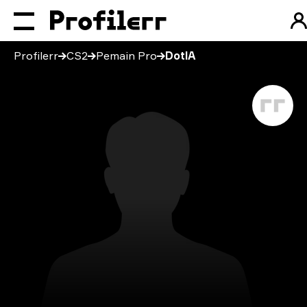
Profilerr
CS2
Pemain Pro
DotlA