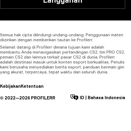
Langganan
Semua
hak
cipta
dilindungi
undang-undang.
Penggunaan
materi
diizinkan
dengan
memberikan
tautan
ke
Profilerr.
Selamat datang di Profilerr dimana tujuan kami adalah
membantu Anda menavigasikan pertandingan CS2, tim PRO CS2,
pemain CS2 dan lainnya terkait pasar CS2 di dunia. Profilerr
adalah destinasi masuk untuk konten esport berkualitas. Penulis
kami berusaha menyediakan berita esport, panduan bermain gim
yang akurat, terpercaya, tepat waktu dari seluruh dunia.
Kebijakan
Ketentuan
ID
|
Bahasa Indonesia
©
2022—
2026
PROFILERR