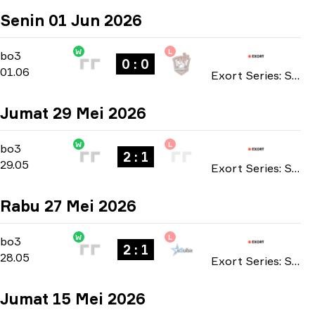
Senin 01 Jun 2026
W
L
Main Stage
-
bo3
bo3
0 : 0
01.06
Exort Series: Season 27 2026
Jumat 29 Mei 2026
W
L
Main Stage
-
bo3
bo3
2 : 1
29.05
Exort Series: Season 27 2026
Rabu 27 Mei 2026
W
L
Main Stage
-
bo3
bo3
2 : 1
28.05
Exort Series: Season 27 2026
Jumat 15 Mei 2026