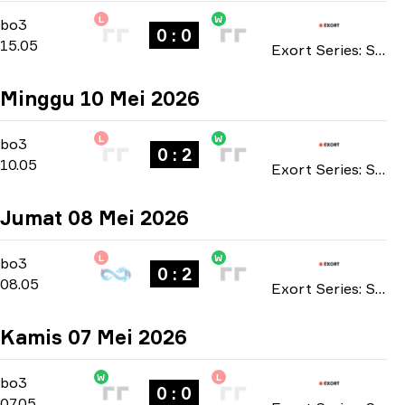
L
W
Playoffs
-
bo3
bo3
0 : 0
15.05
Exort Series: Season 26 2026
Minggu 10 Mei 2026
L
W
Main Stage
-
bo3
bo3
0 : 2
10.05
Exort Series: Season 26 2026
Jumat 08 Mei 2026
L
W
Main Stage
-
bo3
bo3
0 : 2
08.05
Exort Series: Season 26 2026
Kamis 07 Mei 2026
W
L
Main Stage
-
bo3
bo3
0 : 0
07.05