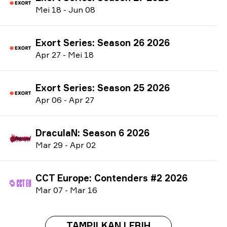
M
ei
18
-
J
un
08
Exort Series: Season 26 2026
A
pr
27
-
M
ei
18
Exort Series: Season 25 2026
A
pr
06
-
A
pr
27
DraculaN: Season 6 2026
M
ar
29
-
A
pr
02
CCT Europe: Contenders #2 2026
M
ar
07
-
M
ar
16
TAMPILKAN LEBIH