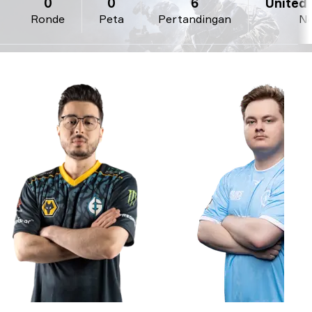
0
0
6
United 
Ronde
Peta
Pertandingan
Ne