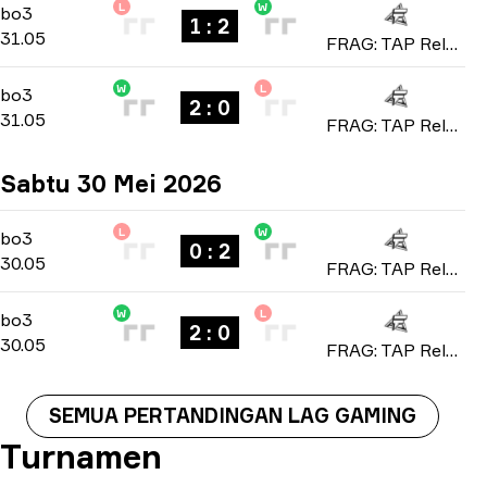
L
W
Playoffs
-
bo3
bo3
1 : 2
31.05
FRAG: TAP Reloaded 2026
W
L
Playoffs
-
bo3
bo3
2 : 0
31.05
FRAG: TAP Reloaded 2026
Sabtu 30 Mei 2026
L
W
Playoffs
-
bo3
bo3
0 : 2
30.05
FRAG: TAP Reloaded 2026
W
L
Playoffs
-
bo3
bo3
2 : 0
30.05
FRAG: TAP Reloaded 2026
SEMUA PERTANDINGAN LAG GAMING
Turnamen