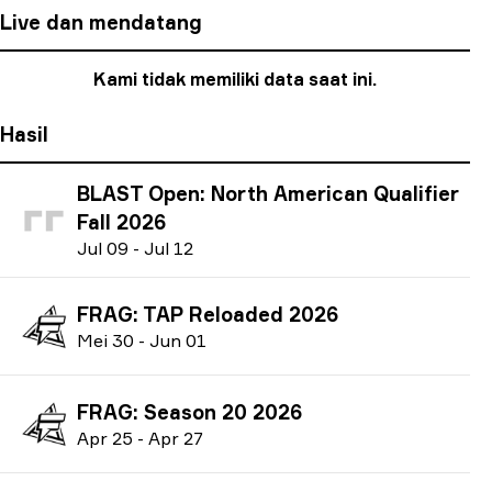
Live dan mendatang
Kami tidak memiliki data saat ini.
Hasil
BLAST Open: North American Qualifier
Fall 2026
J
ul
09
-
J
ul
12
FRAG: TAP Reloaded 2026
M
ei
30
-
J
un
01
FRAG: Season 20 2026
A
pr
25
-
A
pr
27