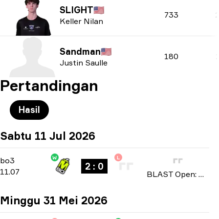
SLIGHT
🇺🇸
733
Keller Nilan
Sandman
🇺🇸
180
Justin Saulle
Pertandingan
Hasil
Sabtu 11 Jul 2026
W
L
Playoffs
-
bo3
bo3
2 : 0
11.07
BLAST Open: North American Qualifier Fall 2026
Minggu 31 Mei 2026