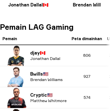
Jonathan Dallal
🇨🇦
Brendan William
Pemain LAG Gaming
Pemain
Peta dimainkan
U
djay
🇨🇦
806
Jonathan Dallal
Bwills
🇺🇸
927
Brendan Williams
Cryptic
🇺🇸
574
Matthew Whitmore