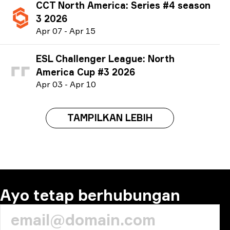
CCT North America: Series #4 season
3 2026
A
pr
07
-
A
pr
15
ESL Challenger League: North
America Cup #3 2026
A
pr
03
-
A
pr
10
TAMPILKAN LEBIH
Ayo tetap berhubungan