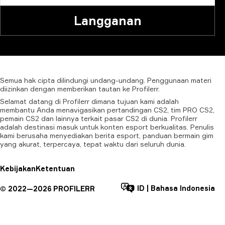
Langganan
Semua
hak
cipta
dilindungi
undang-undang.
Penggunaan
materi
diizinkan
dengan
memberikan
tautan
ke
Profilerr.
Selamat datang di Profilerr dimana tujuan kami adalah
membantu Anda menavigasikan pertandingan CS2, tim PRO CS2,
pemain CS2 dan lainnya terkait pasar CS2 di dunia. Profilerr
adalah destinasi masuk untuk konten esport berkualitas. Penulis
kami berusaha menyediakan berita esport, panduan bermain gim
yang akurat, terpercaya, tepat waktu dari seluruh dunia.
Kebijakan
Ketentuan
ID
|
Bahasa Indonesia
©
2022—
2026
PROFILERR