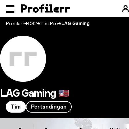
Profilerr
CS2
Tim Pro
LAG Gaming
LAG Gaming
🇺🇸
Tim
Pertandingan
LAG Gaming