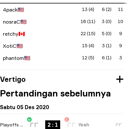
4pack
🇺🇸
13 (4)
6 (2)
11
nosraC
🇺🇸
18 (11)
3 (0)
10
retchy
🇨🇦
22 (15)
5 (0)
9
XotiC
🇺🇸
15 (4)
3 (1)
9
phantom
🇺🇸
12 (5)
6 (1)
3
Vertigo
Pertandingan sebelumnya
Sabtu 05 Des 2020
W
L
2 : 1
Playoffs
-
bo3
Yeah