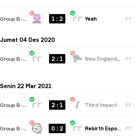
L
W
1 : 2
Group B
-
bo3
Yeah
Jumat 04 Des 2020
W
L
2 : 1
Group B
-
bo3
New England Whalers
Senin 22 Mar 2021
W
L
2 : 1
Group B
-
bo3
Third Impact
L
W
0 : 2
Group B
-
bo3
Rebirth Esports