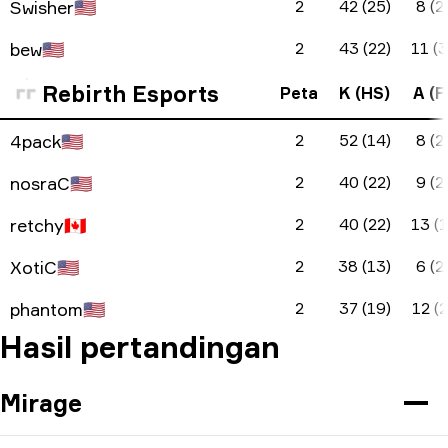
Swisher
🇺🇸
2
42 (25)
8 (2
bew
🇺🇸
2
43 (22)
11 (3
Rebirth Esports
Peta
K (HS)
A (F
4pack
🇺🇸
2
52 (14)
8 (2
nosraC
🇺🇸
2
40 (22)
9 (2
retchy
🇨🇦
2
40 (22)
13 (1
XotiC
🇺🇸
2
38 (13)
6 (2
phantom
🇺🇸
2
37 (19)
12 (2
Hasil pertandingan
Mirage