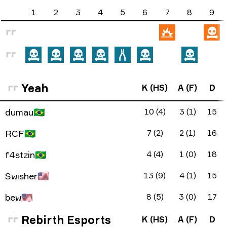
1
2
3
4
5
6
7
8
9
Yeah
K (HS)
A (F)
D
dumau
🇧🇷
10 (4)
3 (1)
15
RCF
🇧🇷
7 (2)
2 (1)
16
f4stzin
🇧🇷
4 (4)
1 (0)
18
Swisher
🇺🇸
13 (9)
4 (1)
15
bew
🇺🇸
8 (5)
3 (0)
17
Rebirth Esports
K (HS)
A (F)
D