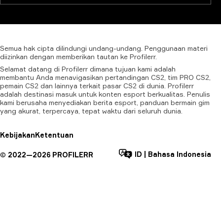
Semua
hak
cipta
dilindungi
undang-undang.
Penggunaan
materi
diizinkan
dengan
memberikan
tautan
ke
Profilerr.
Selamat datang di Profilerr dimana tujuan kami adalah
membantu Anda menavigasikan pertandingan CS2, tim PRO CS2,
pemain CS2 dan lainnya terkait pasar CS2 di dunia. Profilerr
adalah destinasi masuk untuk konten esport berkualitas. Penulis
kami berusaha menyediakan berita esport, panduan bermain gim
yang akurat, terpercaya, tepat waktu dari seluruh dunia.
Kebijakan
Ketentuan
ID
|
Bahasa Indonesia
©
2022—
2026
PROFILERR