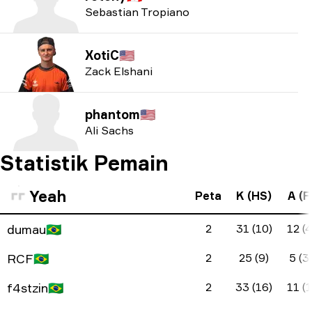
Sebastian Tropiano
XotiC
🇺🇸
Zack Elshani
phantom
🇺🇸
Ali Sachs
Statistik Pemain
Yeah
Peta
K (HS)
A (F
dumau
🇧🇷
2
31 (10)
12 (4
RCF
🇧🇷
2
25 (9)
5 (3
f4stzin
🇧🇷
2
33 (16)
11 (1