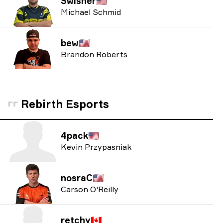
Swisher
🇺🇸
Michael Schmid
bew
🇺🇸
Brandon Roberts
Rebirth Esports
4pack
🇺🇸
Kevin Przypasniak
nosraC
🇺🇸
Carson O'Reilly
retchy
🇨🇦