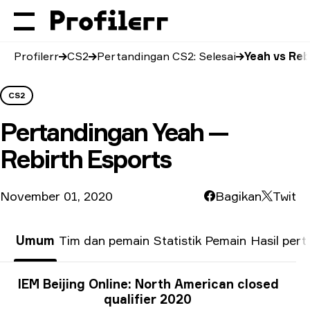
Profilerr
CS2
Pertandingan CS2: Selesai
Yeah vs Reb
CS2
Pertandingan
Yeah —
Rebirth Esports
November 01, 2020
Bagikan
Twit
Umum
Tim dan pemain
Statistik Pemain
Hasil per
Info Turnamen
IEM Beijing Online: North American closed
qualifier 2020