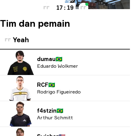
17 : 19
Tim dan pemain
Yeah
dumau
🇧🇷
Eduardo Wolkmer
RCF
🇧🇷
Rodrigo Figueiredo
f4stzin
🇧🇷
Arthur Schmitt