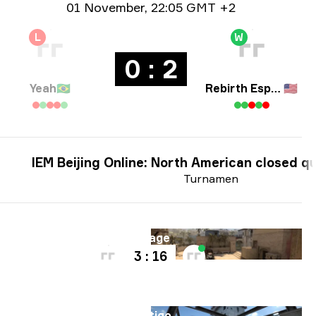
Info tanggal
01 November
,
22:05 GMT +2
L
W
0 : 2
Yeah
🇧🇷
Rebirth Esports
🇺🇸
IEM Beijing Online: North American closed qu
Turnamen
Peta
Mirage
3 : 16
Peta
Vertigo