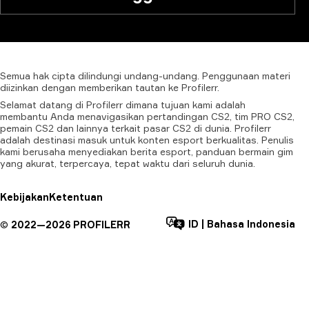
Semua
hak
cipta
dilindungi
undang-undang.
Penggunaan
materi
diizinkan
dengan
memberikan
tautan
ke
Profilerr.
Selamat datang di Profilerr dimana tujuan kami adalah
membantu Anda menavigasikan pertandingan CS2, tim PRO CS2,
pemain CS2 dan lainnya terkait pasar CS2 di dunia. Profilerr
adalah destinasi masuk untuk konten esport berkualitas. Penulis
kami berusaha menyediakan berita esport, panduan bermain gim
yang akurat, terpercaya, tepat waktu dari seluruh dunia.
Kebijakan
Ketentuan
ID
|
Bahasa Indonesia
©
2022—
2026
PROFILERR