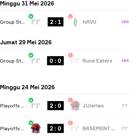
Minggu 31 Mei 2026
W
L
2 : 1
Group Stage
-
bo3
HAVU
Jumat 29 Mei 2026
W
L
0 : 0
Group Stage
-
bo3
Rune Eaters
Minggu 24 Mei 2026
W
L
2 : 0
Playoffs
-
bo3
JiJieHao
W
L
2 : 0
Playoffs
-
bo3
BASEMENT BOYS