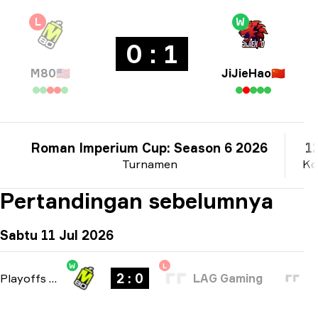
L
W
0 : 1
M80
🇺🇸
JiJieHao
🇨🇳
Roman Imperium Cup: Season 6 2026
1
Turnamen
Ko
Pertandingan sebelumnya
Sabtu 11 Jul 2026
W
L
2 : 0
Playoffs
-
bo3
LAG Gaming