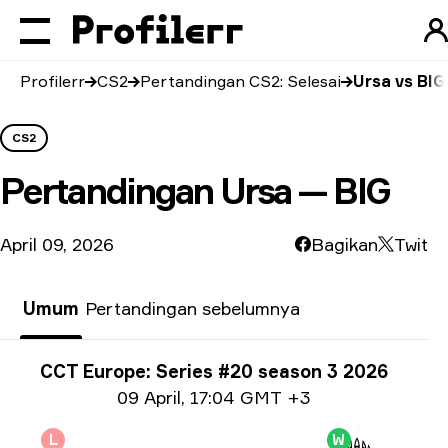
Profilerr
CS2
Pertandingan CS2: Selesai
Ursa vs BIG
CS2
Pertandingan
Ursa — BIG
April 09, 2026
Bagikan
Twit
Umum
Pertandingan sebelumnya
Info Turnamen
CCT Europe: Series #20 season 3 2026
Info tanggal
09 April
,
17:04 GMT +3
L
W