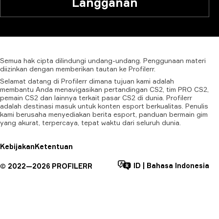
Langganan
Semua
hak
cipta
dilindungi
undang-undang.
Penggunaan
materi
diizinkan
dengan
memberikan
tautan
ke
Profilerr.
Selamat datang di Profilerr dimana tujuan kami adalah
membantu Anda menavigasikan pertandingan CS2, tim PRO CS2,
pemain CS2 dan lainnya terkait pasar CS2 di dunia. Profilerr
adalah destinasi masuk untuk konten esport berkualitas. Penulis
kami berusaha menyediakan berita esport, panduan bermain gim
yang akurat, terpercaya, tepat waktu dari seluruh dunia.
Kebijakan
Ketentuan
ID
|
Bahasa Indonesia
©
2022—
2026
PROFILERR