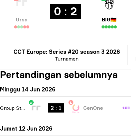
0 : 2
Ursa
BIG
🇩🇪
CCT Europe: Series #20 season 3 2026
Turnamen
Pertandingan sebelumnya
Minggu 14 Jun 2026
W
L
2 : 1
Group Stage
-
bo3
GenOne
Jumat 12 Jun 2026