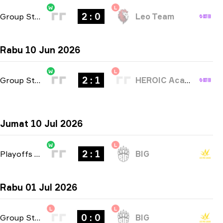
W
L
2 : 0
Group Stage
-
bo3
Leo Team
Rabu 10 Jun 2026
W
L
2 : 1
Group Stage
-
bo3
HEROIC Academy
Jumat 10 Jul 2026
W
L
2 : 1
Playoffs
-
bo3
BIG
Rabu 01 Jul 2026
L
L
0 : 0
Group Stage
-
bo1
BIG