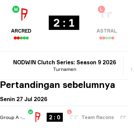
W
L
2 : 1
ARCRED
ASTRAL
NODWIN Clutch Series: Season 9 2026
Turnamen
K
Pertandingan sebelumnya
Senin 27 Jul 2026
W
L
2 : 0
Group A
-
bo3
Team flacons