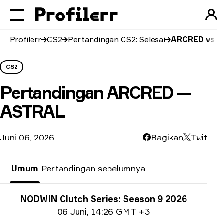
Profilerr
CS2
Pertandingan CS2: Selesai
ARCRED vs
CS2
Pertandingan
ARCRED —
ASTRAL
Juni 06, 2026
Bagikan
Twit
Umum
Pertandingan sebelumnya
Info Turnamen
NODWIN Clutch Series: Season 9 2026
Info tanggal
06 Juni
,
14:26 GMT +3