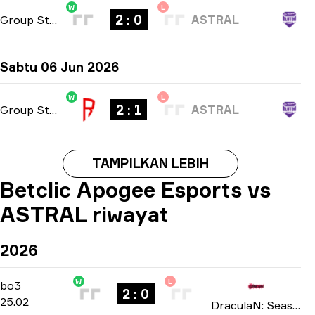
W
L
2 : 0
Group Stage
-
bo3
ASTRAL
Sabtu 06 Jun 2026
W
L
2 : 1
Group Stage
-
bo3
ASTRAL
TAMPILKAN LEBIH
Betclic Apogee Esports vs
ASTRAL riwayat
2026
W
L
Playoffs
-
bo3
bo3
2 : 0
25.02
DraculaN: Season 5 2026