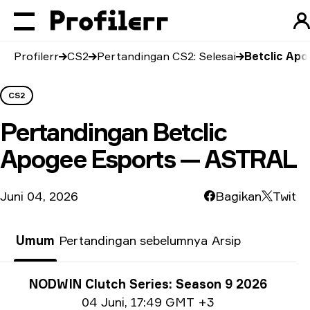
Profilerr
CS2
Pertandingan CS2: Selesai
Betclic Ap
CS2
Pertandingan
Betclic
Apogee Esports — ASTRAL
Juni 04, 2026
Bagikan
Twit
Umum
Pertandingan sebelumnya
Arsip
Info Turnamen
NODWIN Clutch Series: Season 9 2026
Info tanggal
04 Juni
,
17:49 GMT +3