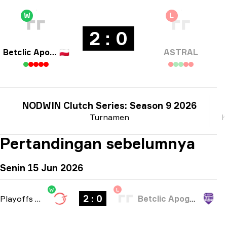
W
L
2 : 0
Betclic Apogee Esports
🇵🇱
ASTRAL
NODWIN Clutch Series: Season 9 2026
Turnamen
K
Pertandingan sebelumnya
Senin 15 Jun 2026
W
L
2 : 0
Playoffs
-
bo3
Betclic Apogee Esports