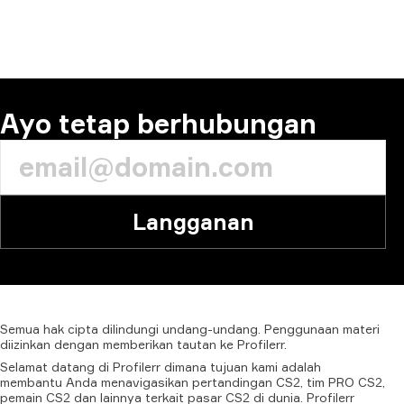
Ayo tetap berhubungan
Langganan
Semua
hak
cipta
dilindungi
undang-undang.
Penggunaan
materi
diizinkan
dengan
memberikan
tautan
ke
Profilerr.
Selamat datang di Profilerr dimana tujuan kami adalah
membantu Anda menavigasikan pertandingan CS2, tim PRO CS2,
pemain CS2 dan lainnya terkait pasar CS2 di dunia. Profilerr