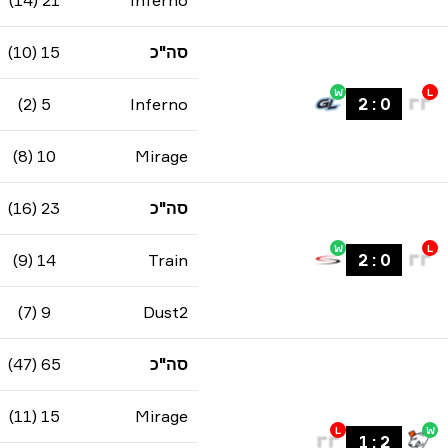
21 (14)
Inferno
סה"כ
15 (10)
W
L
5 (2)
Inferno
2
:
0
10 (8)
Mirage
סה"כ
23 (16)
W
L
14 (9)
Train
2
:
0
9 (7)
Dust2
סה"כ
65 (47)
15 (11)
Mirage
L
W
1
:
2