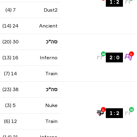
1
:
2
7 (4)
Dust2
24 (14)
Ancient
סה"כ
30 (20)
W
L
16 (13)
Inferno
2
:
0
14 (7)
Train
סה"כ
38 (23)
5 (3)
Nuke
L
W
1
:
2
12 (6)
Train