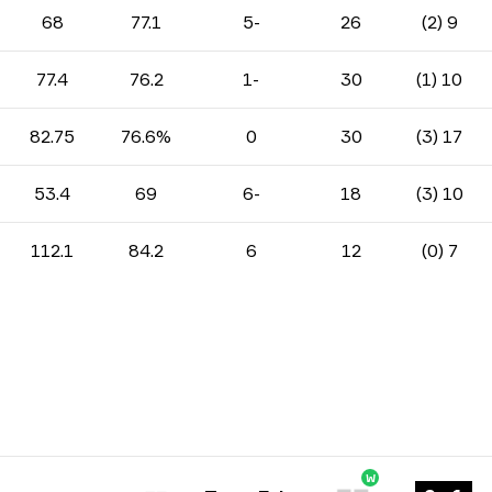
68
77.1
-5
26
9 (2)
77.4
76.2
-1
30
10 (1)
82.75
76.6%
0
30
17 (3)
53.4
69
-6
18
10 (3)
112.1
84.2
6
12
7 (0)
W