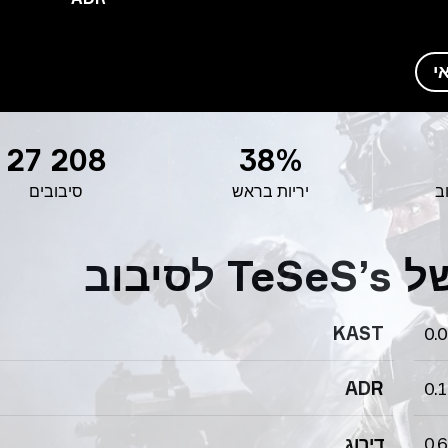
י
27 208
38%
ב
יריות בראש
סיבובים
יבוב
KAST
0.
ADR
0.
0.
דירוג