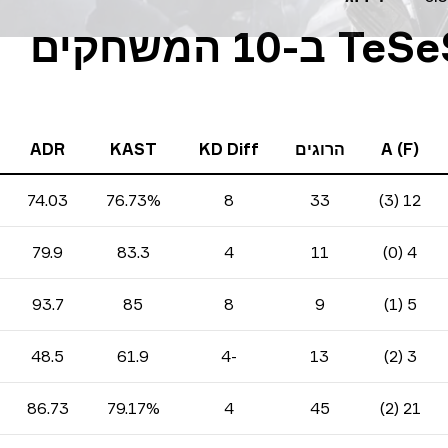
נתונים סטטיסטיים של TeSeS ב-10 המשחקים
A (F)
הרוגים
KD Diff
KAST
ADR
74.03
76.73%
8
33
12 (3)
79.9
83.3
4
11
4 (0)
93.7
85
8
9
5 (1)
48.5
61.9
-4
13
3 (2)
86.73
79.17%
4
45
21 (2)