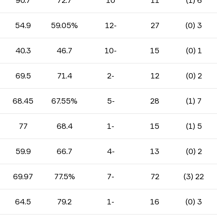
90.7
72.7
10
11
6 (1)
54.9
59.05%
-12
27
3 (0)
40.3
46.7
-10
15
1 (0)
69.5
71.4
-2
12
2 (0)
68.45
67.55%
-5
28
7 (1)
77
68.4
-1
15
5 (1)
59.9
66.7
-4
13
2 (0)
69.97
77.5%
-7
72
22 (3)
64.5
79.2
-1
16
3 (0)