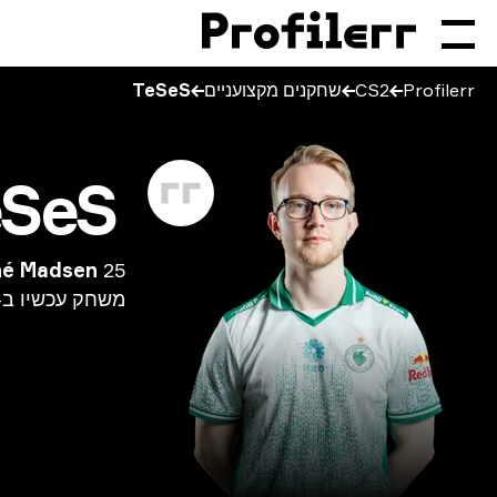
Profilerr
CS2
שחקנים מקצועניים
TeSeS
eSeS
25 שנים
é Madsen
משחק
עכשיו
ב-