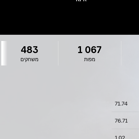
483
1 067
מפות
משחקים
71.74
76.71
1.02