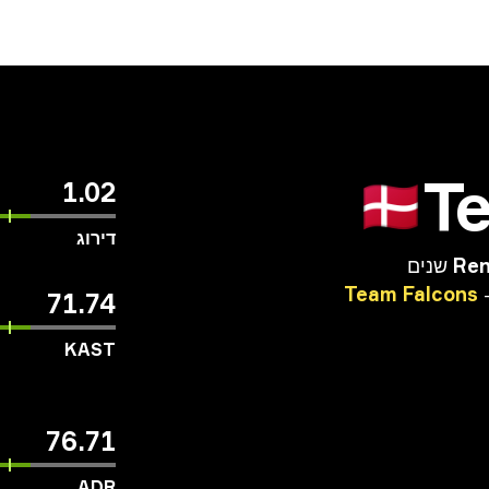
T
🇩🇰
1.02
דירוג
Ren
Team
Falcons
71.74
KAST
76.71
ADR