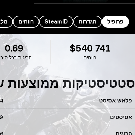
פרופיל
הגדרות
SteamID
רווחים
מלא
רופיל TeSeS’s
0.69
$540 741
רווחים
הריגות בכל סיבו
סטטיסטיקות ממוצעות של TeSeS’s לס
פלאש אסיסט
04
אסיסטים
19
הרוגים
66