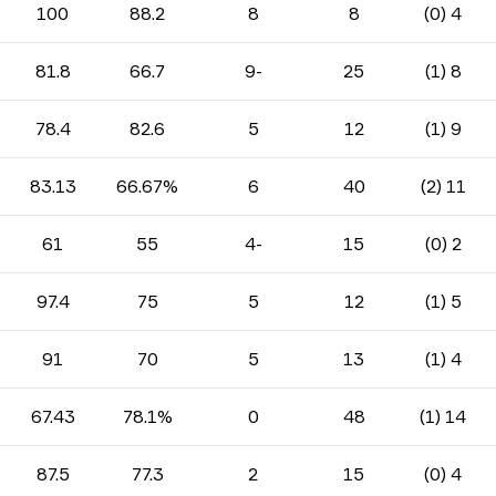
100
88.2
8
8
4 (0)
81.8
66.7
-9
25
8 (1)
78.4
82.6
5
12
9 (1)
83.13
66.67%
6
40
11 (2)
61
55
-4
15
2 (0)
97.4
75
5
12
5 (1)
91
70
5
13
4 (1)
67.43
78.1%
0
48
14 (1)
87.5
77.3
2
15
4 (0)