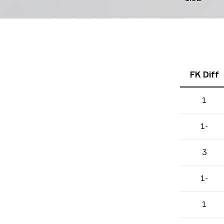
FK Diff
1
-1
3
-1
1