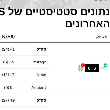
האחרונים
משחק
K (HS)
סה"כ
41 (24)
15 (8)
Mirage
L
W
0
:
3
17 (11)
Nuke
9 (5)
Ancient
סה"כ
49 (27)