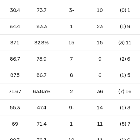
30.4
73.7
-3
10
1 (0)
84.4
83.3
1
23
9 (1)
87.1
82.8%
15
15
11 (3)
86.7
78.9
7
9
6 (2)
87.5
86.7
8
6
5 (1)
71.67
63.83%
2
36
16 (7)
55.3
47.4
-9
14
3 (1)
69
71.4
1
11
7 (5)