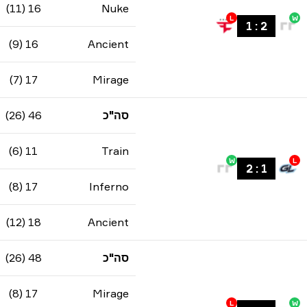
16 (11)
Nuke
L
W
1
:
2
16 (9)
Ancient
17 (7)
Mirage
סה"כ
46 (26)
11 (6)
Train
W
L
2
:
1
17 (8)
Inferno
18 (12)
Ancient
סה"כ
48 (26)
17 (8)
Mirage
L
W