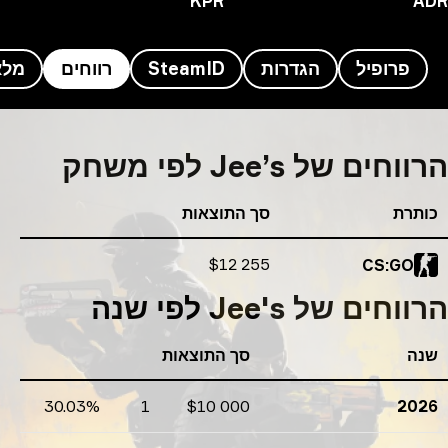
KPR
A
פרופיל
הגדרות
SteamID
רווחים
מלאי
ים של Jee’s
חים של Jee’s לפי משחק
תרת
סך התוצאות
סך התוצאות
$12 255
CS:GO
וחים של Jee's לפי שנה
נה
סך התוצאות
30.03%
1
$10 000
202
רווחים
אחוזים
ספירת טורנירים