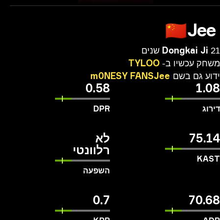
Je
🇨🇳
Dongkai Ji
חק
עכשיו
ב-
TYLOO
ע
גם
בשם
FANSJee
m0NESY
0.58
1.
וג
DPR
75.
לא
רלוונטי
KA
השפעה
0.7
70.