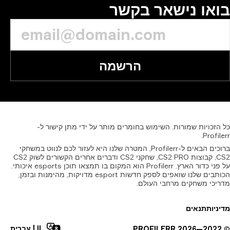
או נישאר בקשר
הרשמה
זכויות
שמורות.
השימוש
בחומרים
מותר
על
ידי
מתן
קישור
ל-
Profil
ברוכים הבאים ל-Profilerr, המטרה שלנו היא לעזור לכם לנווט במשחקי
CS2, קבוצות CS2 PRO, שחקני CS2 ודברים אחרים הקשורים לשוק CS2
על פני כדור הארץ. Profilerr הוא המקום בו תמצאו תוכן esports איכותי.
הכותבים שלנו שואפים לספק חדשות esport מדויקות, מהימנות ובזמן,
יכי משחקים מרחבי העולם.
יות
תנאים
IL
|
עברית
PROFILERR
2026
2022