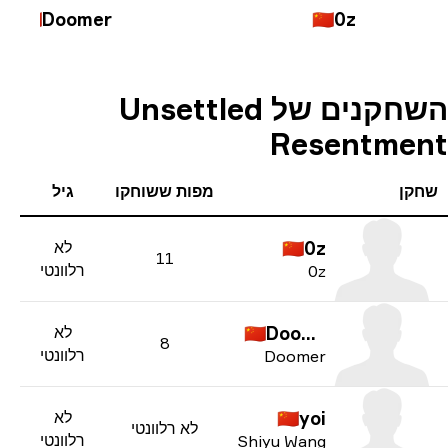
🇨🇳
Doomer
🇨🇳
0z
השחקנים של Unsettled
Resentme
קן
מפות ששוחקו
גיל
0z
🇨🇳
לא
11
רלוונטי
0z
Doomer
🇨🇳
לא
8
רלוונטי
Doomer
yoi
🇨🇳
לא
לא רלוונטי
רלוונטי
Shiyu Wang