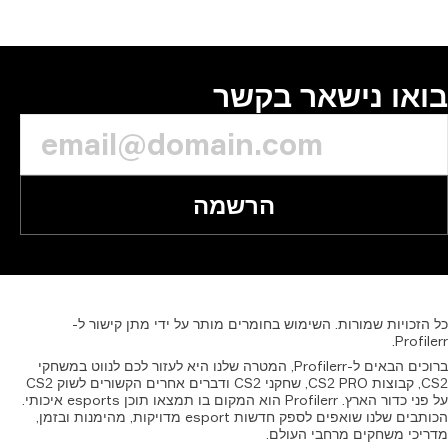
או נישאר בקשר
הרשמה
זכויות
שמורות.
השימוש
בחומרים
מותר
על
ידי
מתן
קישור
ל-
Profil
ברוכים הבאים ל-Profilerr, המטרה שלנו היא לעזור לכם לנווט במשחקי
CS2, קבוצות CS2 PRO, שחקני CS2 ודברים אחרים הקשורים לשוק CS2
על פני כדור הארץ. Profilerr הוא המקום בו תמצאו תוכן esports איכותי.
הכותבים שלנו שואפים לספק חדשות esport מדויקות, מהימנות ובזמן,
יכי משחקים מרחבי העולם.