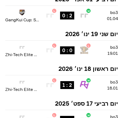
L
W
b
2 : 0
01
GangKui Cup: Season 2 2026
י 19 ינו׳ 2026
L
L
b
0 : 0
19
Zhi-Tech Elite Masters: Closed Qualifier 2026
אשון 18 ינו׳ 2026
L
W
b
2 : 1
18
Zhi-Tech Elite Masters: Closed Qualifier 2026
ביעי 17 ספט׳ 2025
L
W
b