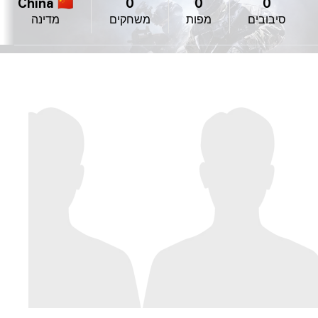
China 🇨🇳
0
0
0
סיבובים
מפות
משחקים
מדינה