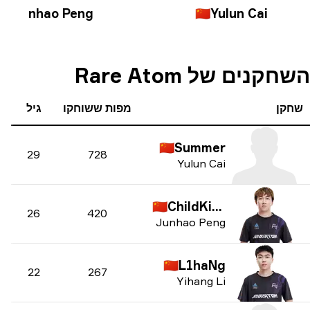
🇨🇳
Junhao Peng
🇨🇳
Yulun Cai
קנים של Rare Atom
קן
מפות ששוחקו
גיל
🇨🇳
Summer
29
728
Yulun Cai
🇨🇳
ChildKing
26
420
Junhao Peng
🇨🇳
L1haNg
22
267
Yihang Li