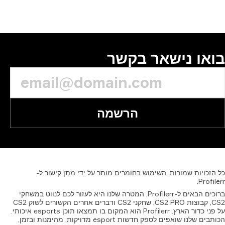
או נישאר בקשר
הרשמה
זכויות
שמורות.
השימוש
בחומרים
מותר
על
ידי
מתן
קישור
ל-
Profil
ברוכים הבאים ל-Profilerr, המטרה שלנו היא לעזור לכם לנווט במשחקי
CS2, קבוצות CS2 PRO, שחקני CS2 ודברים אחרים הקשורים לשוק CS2
על פני כדור הארץ. Profilerr הוא המקום בו תמצאו תוכן esports איכותי.
הכותבים שלנו שואפים לספק חדשות esport מדויקות, מהימנות ובזמן,