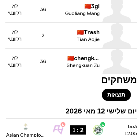
3gl
🇨🇳
לא
36
רלוונטי
Guoliang Wang
Trash
🇨🇳
לא
2
רלוונטי
Tian Aojie
chengking
🇨🇳
לא
36
רלוונטי
Shengxuan Zu
חקים
תוצאות
שלישי 12 מאי 2026
L
W
b
2 : 1
12
Asian Champions League 2026