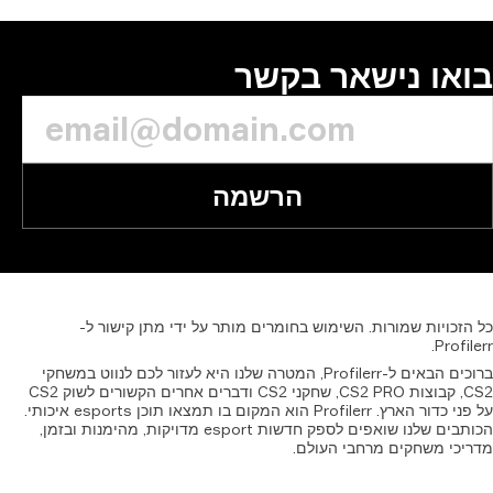
או נישאר בקשר
הרשמה
זכויות
שמורות.
השימוש
בחומרים
מותר
על
ידי
מתן
קישור
ל-
Profil
ברוכים הבאים ל-Profilerr, המטרה שלנו היא לעזור לכם לנווט במשחקי
CS2, קבוצות CS2 PRO, שחקני CS2 ודברים אחרים הקשורים לשוק CS2
על פני כדור הארץ. Profilerr הוא המקום בו תמצאו תוכן esports איכותי.
הכותבים שלנו שואפים לספק חדשות esport מדויקות, מהימנות ובזמן,
יכי משחקים מרחבי העולם.