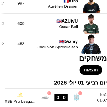
🇫🇷
afro
27
997
Aurélien Drapier
🇬🇧
AZUWU
22
609
Oscar Bell
🇬🇧
Gizmy
22
453
Jack von Spreckelsen
חקים
תוצאות
ביעי 01 יולי 2026
L
L
0 : 0
01
XSE Pro League 2026