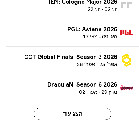
IEM: Cologne Major 2026
י
וני
02
-
י
וני
22
PGL: Astana 2026
מ
אי
09
-
מ
אי
17
CCT Global Finals: Season 3 2026
א
פר׳
23
-
א
פר׳
26
DraculaN: Season 6 2026
מ
רץ
29
-
א
פר׳
02
הצג עוד