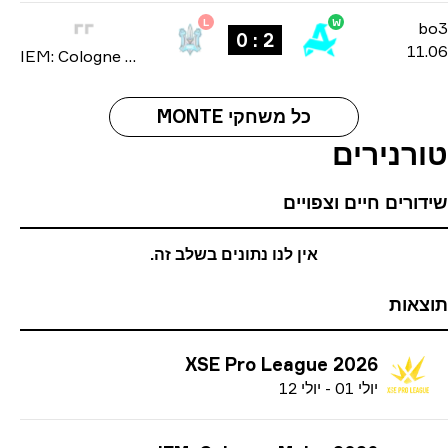
L
W
b
2 : 0
11
IEM: Cologne Major 2026
כל משחקי MONTE
רנירים
ורים חיים וצפויים
אין לנו נתונים בשלב זה.
אות
XSE Pro League 2026
י
ולי
01
-
י
ולי
12