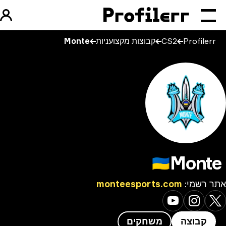
Profilerr
CS2
קבוצות מקצועניות
Monte
Mont
🇺🇦
 רשמי
:
monteesports.com
קבוצה
משחקים