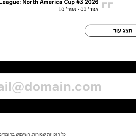
 Challenger League: North America Cup #3 2026
א
פר׳
03
-
א
פר׳
10
הצג עוד
כל
הזכויות
שמורות.
השימוש
בחומרים