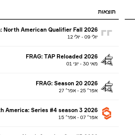
תוצאות
T Open: North American Qualifier Fall 2026
י
ולי
09
-
י
ולי
12
FRAG: TAP Reloaded 2026
מ
אי
30
-
י
וני
01
FRAG: Season 20 2026
א
פר׳
25
-
א
פר׳
27
 North America: Series #4 season 3 2026
א
פר׳
07
-
א
פר׳
15