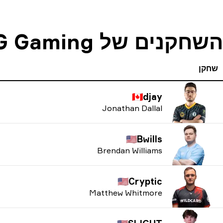
השחקנים של LAG Gaming
שחקן
🇨🇦
djay
Jonathan Dallal
🇺🇸
Bwills
Brendan Williams
🇺🇸
Cryptic
Matthew Whitmore