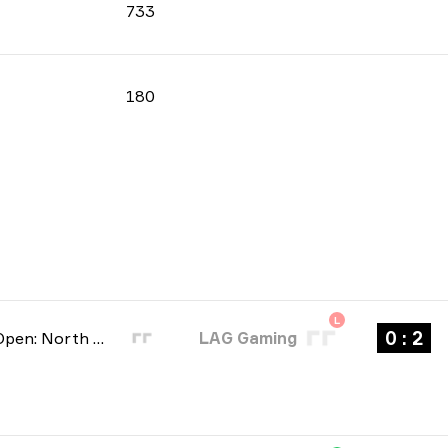
733
180
L
2 : 0
BLAST Open: North American Qualifier Fall 2026
LAG Gaming