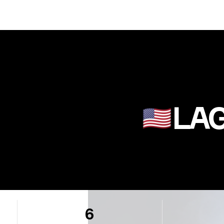
LAG
🇺🇸
6