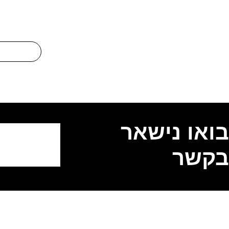
בואו נישאר
בקשר