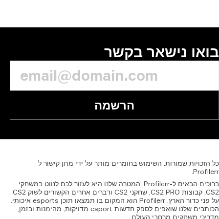
או נישאר בקשר
הרשמה
זכויות
שמורות.
השימוש
בחומרים
מותר
על
ידי
מתן
קישור
ל-
Profil
ברוכים הבאים ל-Profilerr, המטרה שלנו היא לעזור לכם לנווט במשחקי
CS2, קבוצות CS2 PRO, שחקני CS2 ודברים אחרים הקשורים לשוק CS2
על פני כדור הארץ. Profilerr הוא המקום בו תמצאו תוכן esports איכותי.
הכותבים שלנו שואפים לספק חדשות esport מדויקות, מהימנות ובזמן,
יכי משחקים מרחבי העולם.