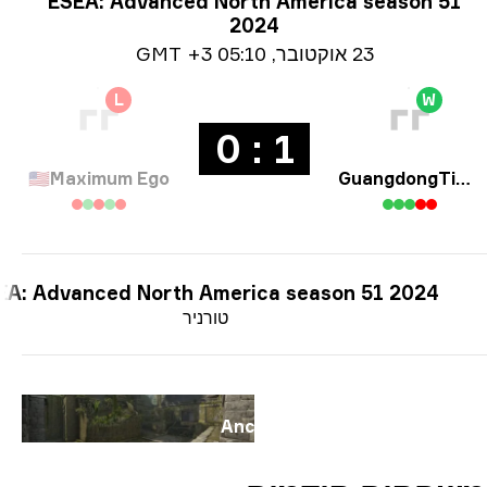
ע על טורניר
ESEA: Advanced North America season 51
2024
Date i
23 אוקטובר
,
05:10 GMT +3
L
W
1 : 0
🇺🇸
Maximum Ego
GuangdongTigers
ESEA: Advanced North America season 51 2024
טורניר
פה
Ancient