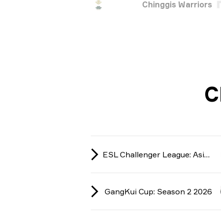
Chinggis Warriors
ESL Challenger League: Asia-Pacific Cup #4 season 51 2026
GangKui Cup: Season 2 2026