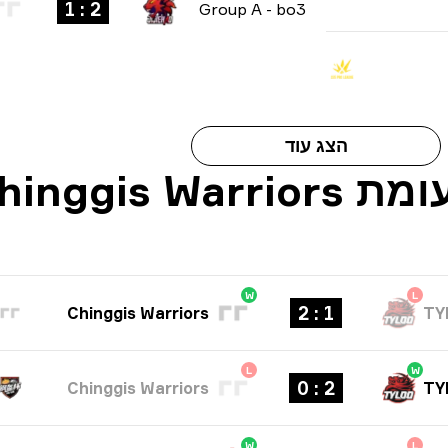
2 : 1
Group A
-
bo3
הצג עוד
W
L
1 : 2
Chinggis Warriors
TY
L
W
2 : 0
Chinggis Warriors
TY
W
L