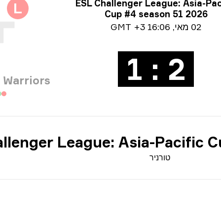
 על טורניר
ESL Challenger League: Asia-Pac
L
Cup #4 season 51 2026
Date 
02 מאי
,
16:06 GMT +3
2 : 1
 Warriors
llenger League: Asia-Pacific 
טורניר