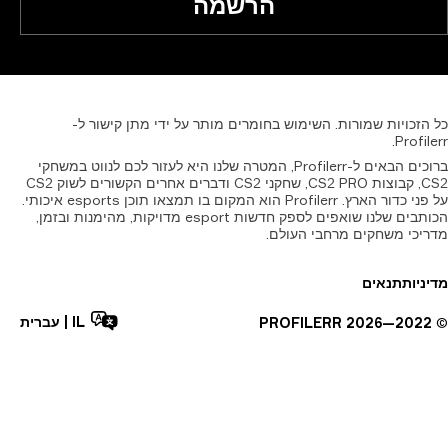
הרשמה
זכויות
שמורות.
השימוש
בחומרים
מותר
על
ידי
מתן
קישור
ל-
Profil
ברוכים הבאים ל-Profilerr, המטרה שלנו היא לעזור לכם לנווט במשחקי
CS2, קבוצות CS2 PRO, שחקני CS2 ודברים אחרים הקשורים לשוק CS2
על פני כדור הארץ. Profilerr הוא המקום בו תמצאו תוכן esports איכותי.
הכותבים שלנו שואפים לספק חדשות esport מדויקות, מהימנות ובזמן,
יכי משחקים מרחבי העולם.
יות
תנאים
IL
|
עברית
PROFILERR
2026
2022