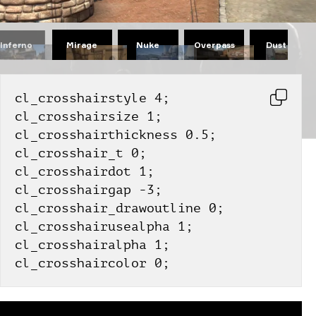
Mirage
Nuke
Overpass
Dust II
Inferno
cl_crosshairstyle 4;
cl_crosshairsize 1;
cl_crosshairthickness 0.5;
cl_crosshair_t 0;
cl_crosshairdot 1;
cl_crosshairgap -3;
cl_crosshair_drawoutline 0;
cl_crosshairusealpha 1;
cl_crosshairalpha 1;
cl_crosshaircolor 0;