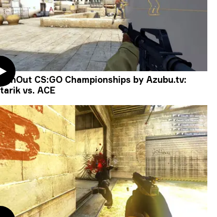
WinOut CS:GO Championships by Azubu.tv:
tarik vs. ACE