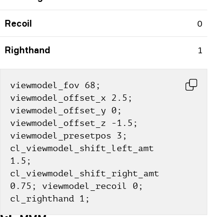
Recoil
0
Righthand
1
viewmodel_fov 68; 
viewmodel_offset_x 2.5; 
viewmodel_offset_y 0; 
viewmodel_offset_z -1.5; 
viewmodel_presetpos 3; 
cl_viewmodel_shift_left_amt 
1.5; 
cl_viewmodel_shift_right_amt 
0.75; viewmodel_recoil 0; 
cl_righthand 1;
cl_bob