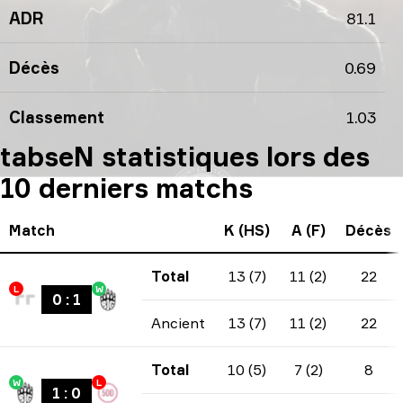
ADR
81.1
Décès
0.69
Classement
1.03
tabseN statistiques lors des
10 derniers matchs
Match
K (HS)
A (F)
Décès
Total
13 (7)
11 (2)
22
L
W
0
:
1
Ancient
13 (7)
11 (2)
22
Total
10 (5)
7 (2)
8
W
L
1
:
0