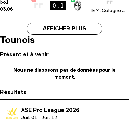
L
W
Stage 1
-
bo1
bo1
0 : 1
03.06
IEM: Cologne Major 2026
AFFICHER PLUS
Tounois
Présent et à venir
Nous ne disposons pas de données pour le
moment.
Résultats
XSE Pro League 2026
J
uil.
01
-
J
uil.
12