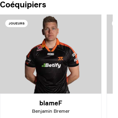
Coéquipiers
JOUEURS
J
blameF
Benjamin Bremer