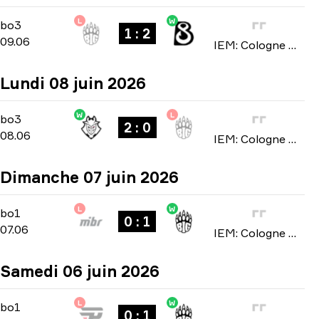
L
W
Stage 2
-
bo3
bo3
1 : 2
09.06
IEM: Cologne Major 2026
Lundi 08 juin 2026
W
L
Stage 2
-
bo3
bo3
2 : 0
08.06
IEM: Cologne Major 2026
Dimanche 07 juin 2026
L
W
Stage 2
-
bo1
bo1
0 : 1
07.06
IEM: Cologne Major 2026
Samedi 06 juin 2026
L
W
Stage 2
-
bo1
bo1
0 : 1