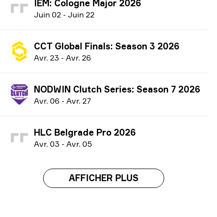
IEM: Cologne Major 2026
J
uin
02
-
J
uin
22
CCT Global Finals: Season 3 2026
A
vr.
23
-
A
vr.
26
NODWIN Clutch Series: Season 7 2026
A
vr.
06
-
A
vr.
27
HLC Belgrade Pro 2026
A
vr.
03
-
A
vr.
05
AFFICHER PLUS