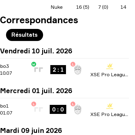
Nuke
16 (5)
7 (0)
14
Correspondances
Résultats
Vendredi 10 juil. 2026
W
L
Playoffs
-
bo3
bo3
2 : 1
10.07
XSE Pro League 2026
Mercredi 01 juil. 2026
L
L
Group Stage
-
bo1
bo1
0 : 0
01.07
XSE Pro League 2026
Mardi 09 juin 2026