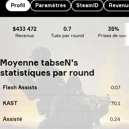
Profil
Paramètres
SteamID
Revenu
tabseN’s profil
$433 472
0.7
35%
Revenus
Tués par round
Prises de vues
Moyenne tabseN's
statistiques par round
Flash Assists
0.07
KAST
70.1
Assisté
0.24