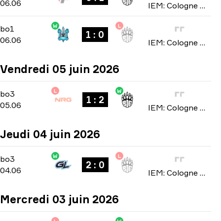
06.06
IEM: Cologne Major 2026
W
L
Stage 2
-
bo1
bo1
1 : 0
06.06
IEM: Cologne Major 2026
Vendredi 05 juin 2026
L
W
Stage 1
-
bo3
bo3
1 : 2
05.06
IEM: Cologne Major 2026
Jeudi 04 juin 2026
W
L
Stage 1
-
bo3
bo3
2 : 0
04.06
IEM: Cologne Major 2026
Mercredi 03 juin 2026