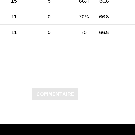
15
5
86.4
80.8
11
0
70%
66.8
11
0
70
66.8
COMMENTAIRE