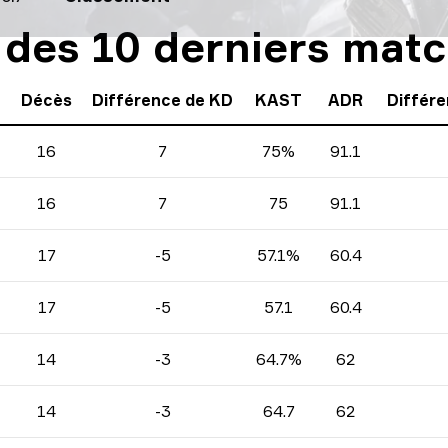
s des 10 derniers mat
Décès
Différence de KD
KAST
ADR
Différe
16
7
75%
91.1
16
7
75
91.1
17
-5
57.1%
60.4
17
-5
57.1
60.4
14
-3
64.7%
62
14
-3
64.7
62