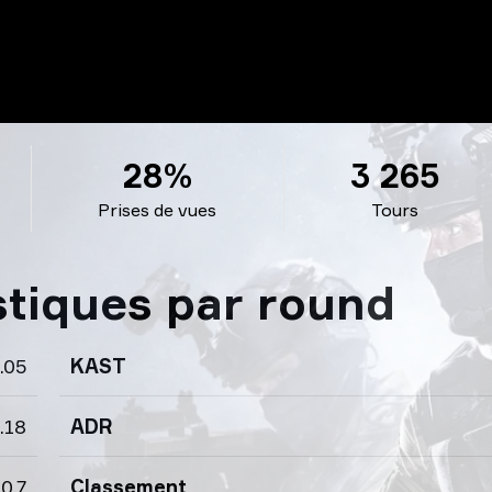
28%
3 265
Prises de vues
Tours
stiques par round
.05
KAST
.18
ADR
0.7
Classement