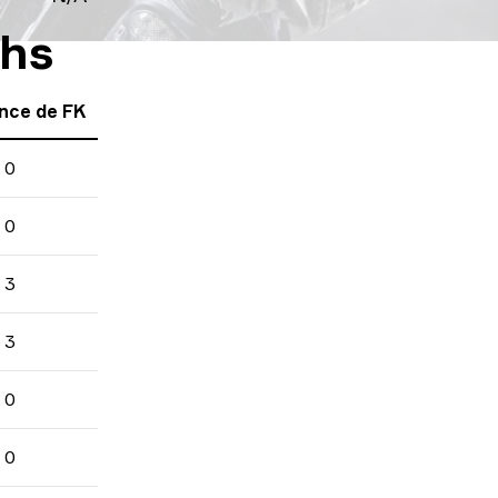
chs
nce de FK
0
0
3
3
0
0