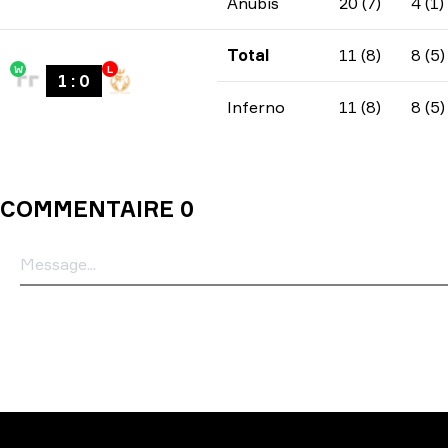
Anubis
20 (7)
4 (1)
Total
11 (8)
8 (5)
W
L
1
:
0
Inferno
11 (8)
8 (5)
COMMENTAIRE 0