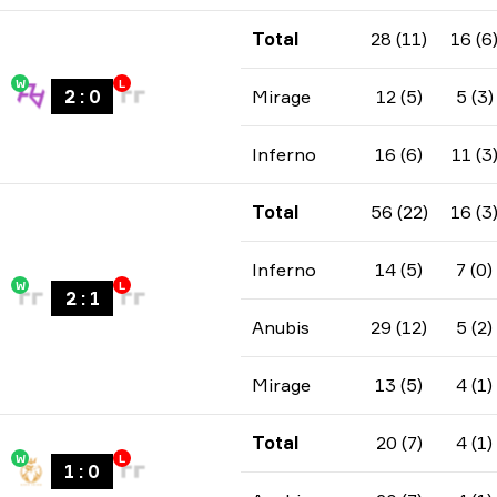
Total
28 (11)
16 (6
W
L
2
:
0
Mirage
12 (5)
5 (3)
Inferno
16 (6)
11 (3
Total
56 (22)
16 (3
Inferno
14 (5)
7 (0)
W
L
2
:
1
Anubis
29 (12)
5 (2)
Mirage
13 (5)
4 (1)
Total
20 (7)
4 (1)
W
L
1
:
0