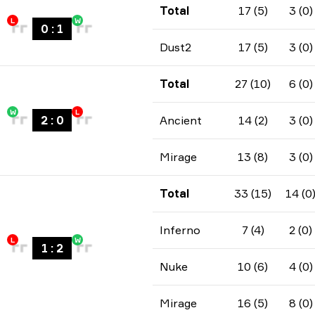
Total
17 (5)
3 (0)
L
W
0
:
1
Dust2
17 (5)
3 (0)
Total
27 (10)
6 (0)
W
L
2
:
0
Ancient
14 (2)
3 (0)
Mirage
13 (8)
3 (0)
Total
33 (15)
14 (0
Inferno
7 (4)
2 (0)
L
W
1
:
2
Nuke
10 (6)
4 (0)
Mirage
16 (5)
8 (0)