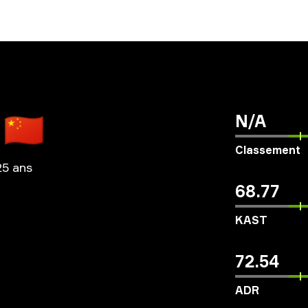
🇨🇳
N/A
Classement
25 ans
68.77
KAST
72.54
ADR