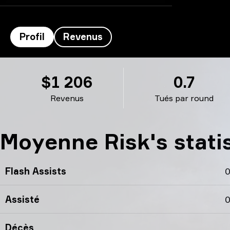
Profil
Revenus
Risk’s profil
$1 206
0.7
Revenus
Tués par round
Moyenne Risk's stati
Flash Assists
0
Assisté
0
Décès