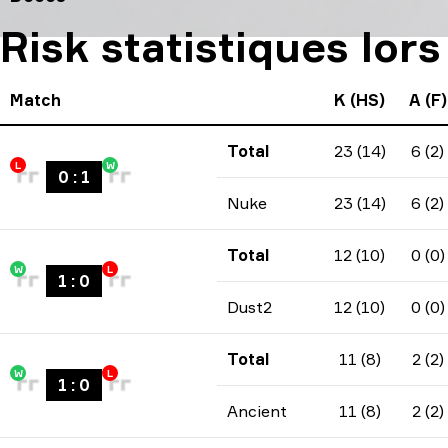
Risk statistiques lor
Match
K (HS)
A (F)
Total
23 (14)
6 (2)
L
W
0
:
1
Nuke
23 (14)
6 (2)
Total
12 (10)
0 (0)
W
L
1
:
0
Dust2
12 (10)
0 (0)
Total
11 (8)
2 (2)
W
L
1
:
0
Ancient
11 (8)
2 (2)