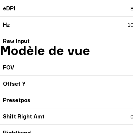
eDPI
Hz
1
Raw Input
Modèle de vue
FOV
Offset Y
Presetpos
Shift Right Amt
0
Righthand