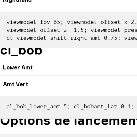
viewmodel_fov 65; viewmodel_offset_x 2.
viewmodel_offset_z -1.5; viewmodel_pres
cl_viewmodel_shift_right_amt 0.75; vie
cl_bob
Lower Amt
Amt Vert
cl_bob_lower_amt 5; cl_bobamt_lat 0.1;
Options de lancemen