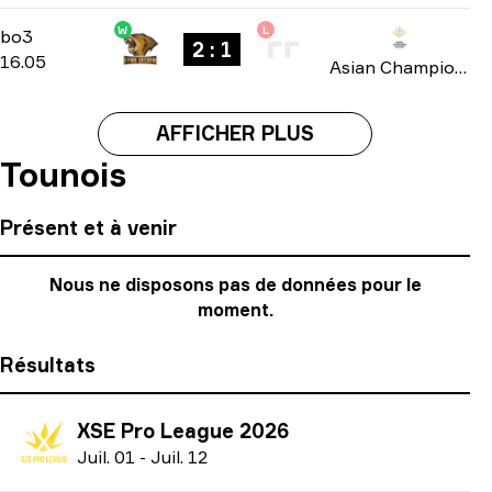
W
L
Group B
-
bo3
bo3
2 : 1
16.05
Asian Champions League 2026
AFFICHER PLUS
Tounois
Présent et à venir
Nous ne disposons pas de données pour le
moment.
Résultats
XSE Pro League 2026
J
uil.
01
-
J
uil.
12