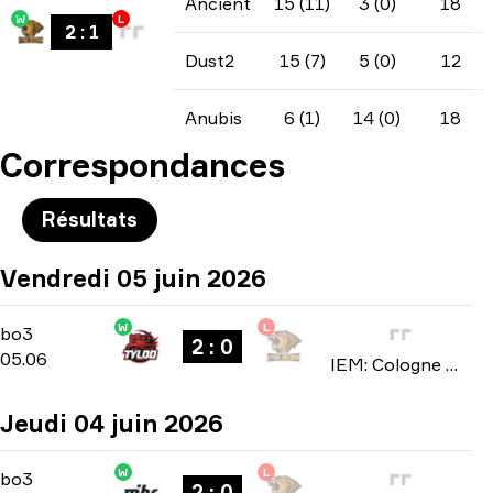
Ancient
15 (11)
3 (0)
18
W
L
2
:
1
Dust2
15 (7)
5 (0)
12
Anubis
6 (1)
14 (0)
18
Correspondances
Résultats
Vendredi 05 juin 2026
W
L
Stage 1
-
bo3
bo3
2 : 0
05.06
IEM: Cologne Major 2026
Jeudi 04 juin 2026
W
L
Stage 1
-
bo3
bo3
2 : 0