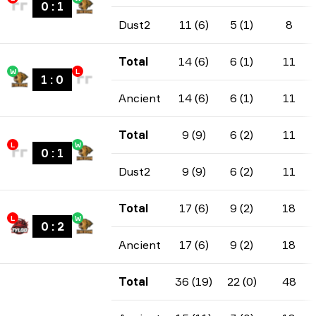
0
:
1
Dust2
11 (6)
5 (1)
8
Total
14 (6)
6 (1)
11
W
L
1
:
0
Ancient
14 (6)
6 (1)
11
Total
9 (9)
6 (2)
11
L
W
0
:
1
Dust2
9 (9)
6 (2)
11
Total
17 (6)
9 (2)
18
L
W
0
:
2
Ancient
17 (6)
9 (2)
18
Total
36 (19)
22 (0)
48