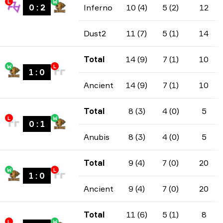
L
W
0
:
2
Inferno
10 (4)
5 (2)
12
Dust2
11 (7)
5 (1)
14
Total
14 (9)
7 (1)
10
W
L
1
:
0
Ancient
14 (9)
7 (1)
10
Total
8 (3)
4 (0)
5
L
W
0
:
1
Anubis
8 (3)
4 (0)
5
Total
9 (4)
7 (0)
20
W
L
1
:
0
Ancient
9 (4)
7 (0)
20
Total
11 (6)
5 (1)
8
L
W