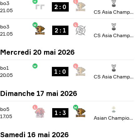
W
L
Group B
-
bo3
bo3
2 : 0
21.05
CS Asia Championships 2026
W
L
Group B
-
bo3
bo3
2 : 1
21.05
CS Asia Championships 2026
Mercredi 20 mai 2026
W
L
Group B
-
bo1
bo1
1 : 0
20.05
CS Asia Championships 2026
Dimanche 17 mai 2026
L
W
Playoffs
-
bo5
bo5
1 : 3
17.05
Asian Champions League 2026
Samedi 16 mai 2026