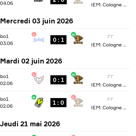
04.06
IEM: Cologne Major 2026
Mercredi 03 juin 2026
L
W
Stage 1
-
bo1
bo1
0 : 1
03.06
IEM: Cologne Major 2026
Mardi 02 juin 2026
L
W
Stage 1
-
bo1
bo1
0 : 1
02.06
IEM: Cologne Major 2026
W
L
Stage 1
-
bo1
bo1
1 : 0
02.06
IEM: Cologne Major 2026
Jeudi 21 mai 2026