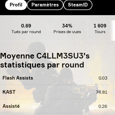
Profil
Paramètres
SteamID
C4LLM3SU3’s profil
0.69
34%
1 609
Tués par round
Prises de vues
Tours
Moyenne C4LLM3SU3's
statistiques par round
Flash Assists
0.03
KAST
74.81
Assisté
0.26