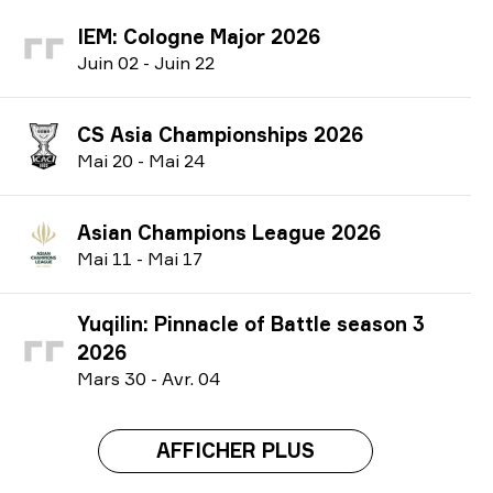
IEM: Cologne Major 2026
J
uin
02
-
J
uin
22
CS Asia Championships 2026
M
ai
20
-
M
ai
24
Asian Champions League 2026
M
ai
11
-
M
ai
17
Yuqilin: Pinnacle of Battle season 3
2026
M
ars
30
-
A
vr.
04
AFFICHER PLUS