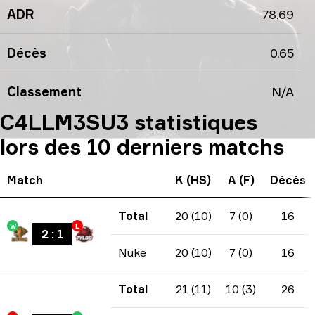
ADR
78.69
Décès
0.65
Classement
N/A
C4LLM3SU3 statistiques
lors des 10 derniers matchs
Match
K (HS)
A (F)
Décès
Total
20 (10)
7 (0)
16
W
L
2
:
1
Nuke
20 (10)
7 (0)
16
Total
21 (11)
10 (3)
26